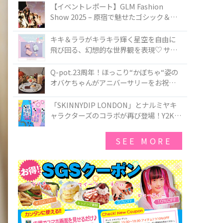
TOKYO
【イベントレポート】GLM Fashion
Show 2025 – 原宿で魅せたゴシック＆ロ
リータの最前線
キキ＆ララがキラキラ輝く星空を自由に
飛び回る、幻想的な世界観を表現♡ サマ
ンサベガから『リトルツインスターズ』
50周年アニバーサリーイヤー』を記念し
Q-pot.23周年！ほっこり“かぼちゃ“姿の
たコレクションが登場
オバケちゃんがアニバーサリーをお祝い
★「かぼちゃのオバケーキアクセサリ
ー」が新発売！Q-pot CAFE.では「かぼち
「SKINNYDIP LONDON」とナルミヤキ
ゃのオバケーキプレート」も登場
ャラクターズのコラボが再び登場！Y2Kム
ードを進化させた新作コレクションを発
売♪
SEE MORE