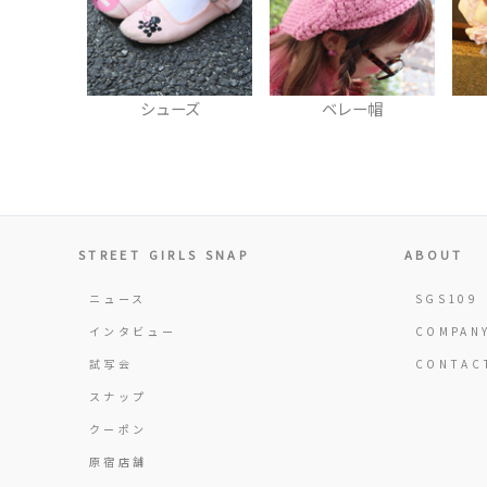
ーチ
シューズ
ベレー帽
STREET GIRLS SNAP
ABOUT
ニュース
SGS109
インタビュー
COMPAN
試写会
CONTAC
スナップ
クーポン
原宿店舗