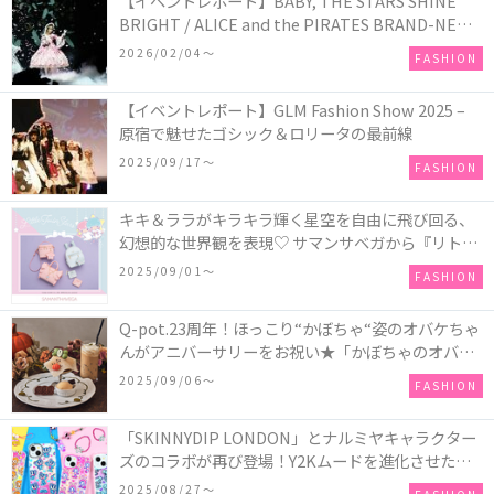
【イベントレポート】BABY, THE STARS SHINE
BRIGHT / ALICE and the PIRATES BRAND-NEW
COLLECTION in TOKYO
2026/02/04〜
FASHION
【イベントレポート】GLM Fashion Show 2025 –
原宿で魅せたゴシック＆ロリータの最前線
2025/09/17〜
FASHION
キキ＆ララがキラキラ輝く星空を自由に飛び回る、
幻想的な世界観を表現♡ サマンサベガから『リトル
ツインスターズ』50周年アニバーサリーイヤー』を
2025/09/01〜
FASHION
記念したコレクションが登場
Q-pot.23周年！ほっこり“かぼちゃ“姿のオバケちゃ
んがアニバーサリーをお祝い★「かぼちゃのオバケ
ーキアクセサリー」が新発売！Q-pot CAFE.では
2025/09/06〜
FASHION
「かぼちゃのオバケーキプレート」も登場
「SKINNYDIP LONDON」とナルミヤキャラクター
ズのコラボが再び登場！Y2Kムードを進化させた新
作コレクションを発売♪
2025/08/27〜