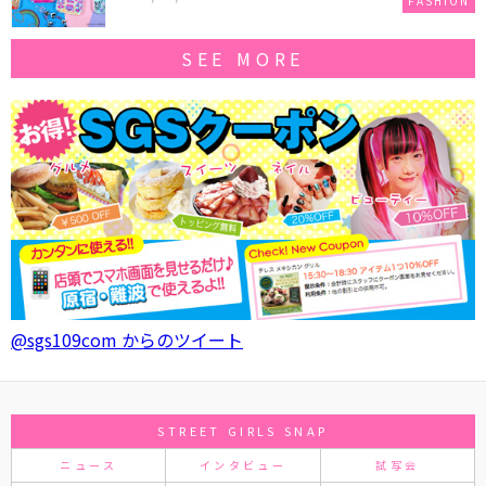
FASHION
SEE MORE
@sgs109com からのツイート
STREET GIRLS SNAP
ニュース
インタビュー
試写会