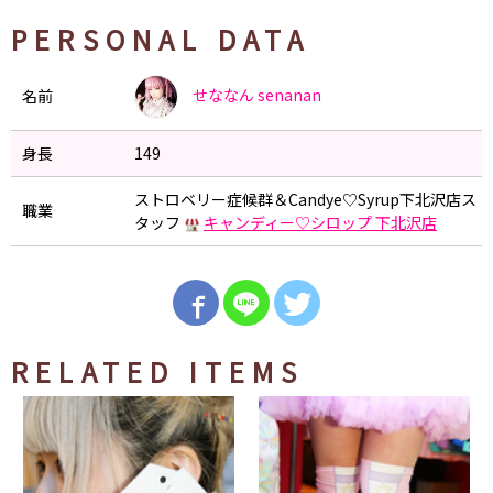
PERSONAL DATA
せななん
senanan
名前
身長
149
ストロベリー症候群＆Candye♡Syrup下北沢店ス
職業
タッフ
キャンディー♡シロップ 下北沢店
RELATED ITEMS