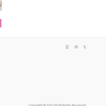
パンツ
リュック
Tシ
𝕏
Copyright © SGS109 All Rights Reserved.