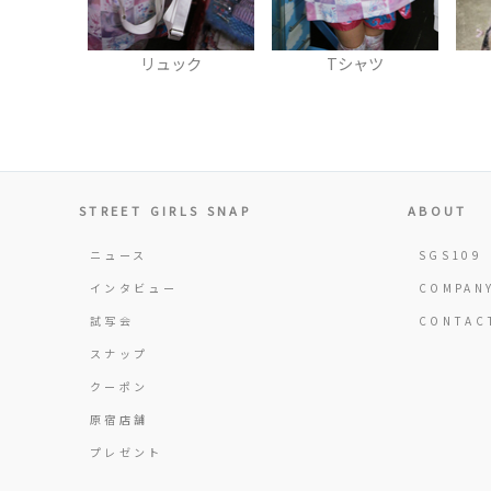
ツ
リュック
Tシャツ
STREET GIRLS SNAP
ABOUT
ニュース
SGS109
インタビュー
COMPAN
試写会
CONTAC
スナップ
クーポン
原宿店舗
プレゼント