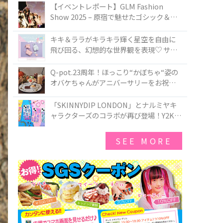
TOKYO
【イベントレポート】GLM Fashion
Show 2025 – 原宿で魅せたゴシック＆ロ
リータの最前線
キキ＆ララがキラキラ輝く星空を自由に
飛び回る、幻想的な世界観を表現♡ サマ
ンサベガから『リトルツインスターズ』
50周年アニバーサリーイヤー』を記念し
Q-pot.23周年！ほっこり“かぼちゃ“姿の
たコレクションが登場
オバケちゃんがアニバーサリーをお祝い
★「かぼちゃのオバケーキアクセサリ
ー」が新発売！Q-pot CAFE.では「かぼち
「SKINNYDIP LONDON」とナルミヤキ
ゃのオバケーキプレート」も登場
ャラクターズのコラボが再び登場！Y2Kム
ードを進化させた新作コレクションを発
売♪
SEE MORE