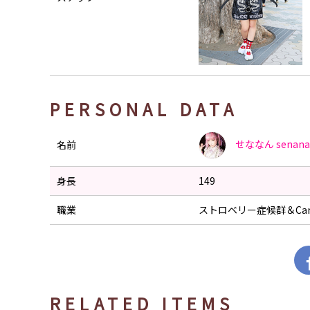
PERSONAL DATA
せななん
senan
名前
身長
149
職業
ストロベリー症候群＆Can
RELATED ITEMS