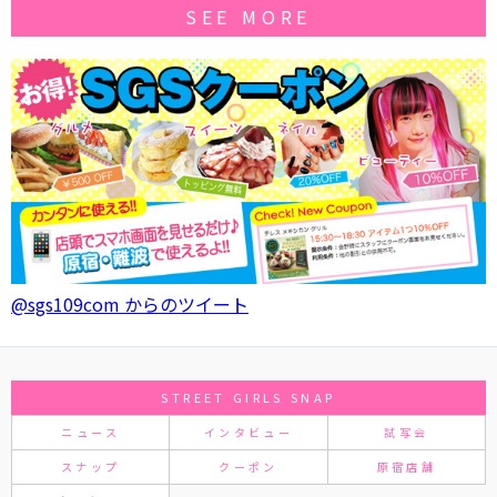
SEE MORE
@sgs109com からのツイート
STREET GIRLS SNAP
ニュース
インタビュー
試写会
スナップ
クーポン
原宿店舗