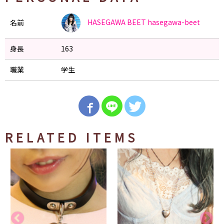
HASEGAWA BEET
hasegawa-beet
名前
身長
163
職業
学生
RELATED ITEMS