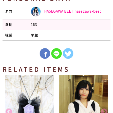
HASEGAWA BEET
hasegawa-beet
名前
身長
163
職業
学生
RELATED ITEMS