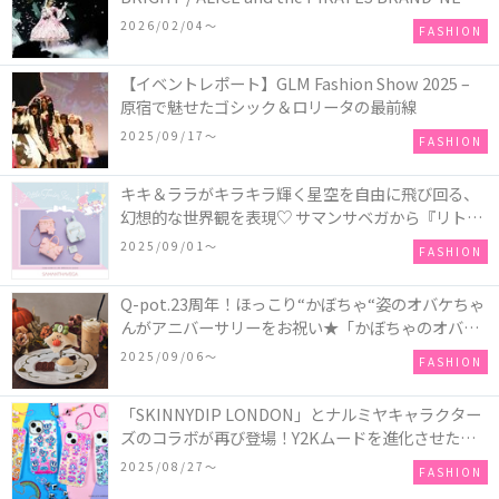
COLLECTION in TOKYO
2026/02/04〜
FASHION
【イベントレポート】GLM Fashion Show 2025 –
原宿で魅せたゴシック＆ロリータの最前線
2025/09/17〜
FASHION
キキ＆ララがキラキラ輝く星空を自由に飛び回る、
幻想的な世界観を表現♡ サマンサベガから『リトル
ツインスターズ』50周年アニバーサリーイヤー』を
2025/09/01〜
FASHION
記念したコレクションが登場
Q-pot.23周年！ほっこり“かぼちゃ“姿のオバケちゃ
んがアニバーサリーをお祝い★「かぼちゃのオバケ
ーキアクセサリー」が新発売！Q-pot CAFE.では
2025/09/06〜
FASHION
「かぼちゃのオバケーキプレート」も登場
「SKINNYDIP LONDON」とナルミヤキャラクター
ズのコラボが再び登場！Y2Kムードを進化させた新
作コレクションを発売♪
2025/08/27〜
FASHION