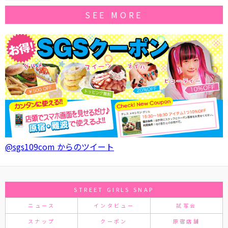
SEE MORE
@sgs109com からのツイート
STREET GIRLS SNAP
ニュース
インタビュー
試写会
スナップ
クーポン
原宿店舗