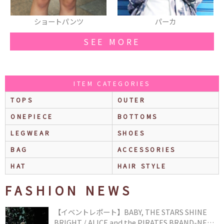
パーカ
Tシャツ
SEE MORE
ITEM CATEGORIES
TOPS
OUTER
ONEPIECE
BOTTOMS
LEGWEAR
SHOES
BAG
ACCESSORIES
HAT
HAIR STYLE
FASHION NEWS
【イベントレポート】BABY, THE STARS SHINE
BRIGHT / ALICE and the PIRATES BRAND-NEW