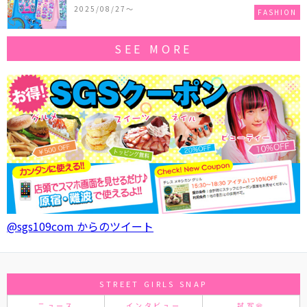
作コレクションを発売♪
2025/08/27〜
FASHION
SEE MORE
@sgs109com からのツイート
STREET GIRLS SNAP
ニュース
インタビュー
試写会