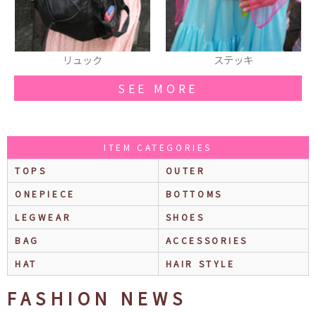
ステッキ
スニーカー
SEE MORE
ITEM CATEGORIES
TOPS
OUTER
ONEPIECE
BOTTOMS
LEGWEAR
SHOES
BAG
ACCESSORIES
HAT
HAIR STYLE
FASHION NEWS