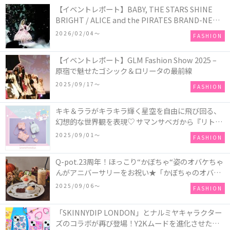
【イベントレポート】BABY, THE STARS SHINE
BRIGHT / ALICE and the PIRATES BRAND-NEW
COLLECTION in TOKYO
2026/02/04〜
FASHION
【イベントレポート】GLM Fashion Show 2025 –
原宿で魅せたゴシック＆ロリータの最前線
2025/09/17〜
FASHION
キキ＆ララがキラキラ輝く星空を自由に飛び回る、
幻想的な世界観を表現♡ サマンサベガから『リトル
ツインスターズ』50周年アニバーサリーイヤー』を
2025/09/01〜
FASHION
記念したコレクションが登場
Q-pot.23周年！ほっこり“かぼちゃ“姿のオバケちゃ
んがアニバーサリーをお祝い★「かぼちゃのオバケ
ーキアクセサリー」が新発売！Q-pot CAFE.では
2025/09/06〜
FASHION
「かぼちゃのオバケーキプレート」も登場
「SKINNYDIP LONDON」とナルミヤキャラクター
ズのコラボが再び登場！Y2Kムードを進化させた新