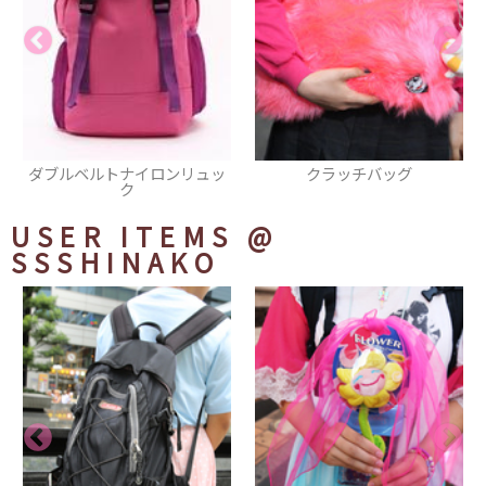
ッ
クラッチバッグ
パスケース
USER ITEMS
@
SSSHINAKO