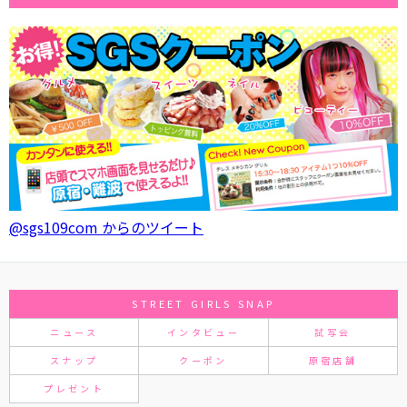
@sgs109com からのツイート
STREET GIRLS SNAP
ニュース
インタビュー
試写会
スナップ
クーポン
原宿店舗
プレゼント