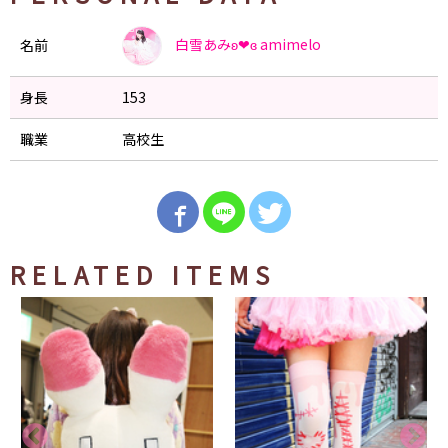
白雪あみʚ❤︎ɞ
amimelo
名前
身長
153
職業
高校生
RELATED ITEMS