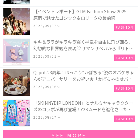
【イベントレポート】GLM Fashion Show 2025 –
原宿で魅せたゴシック＆ロリータの最前線
2025/09/17〜
FASHION
キキ＆ララがキラキラ輝く星空を自由に飛び回る、
幻想的な世界観を表現♡ サマンサベガから『リトル
ツインスターズ』50周年アニバーサリーイヤー』を
2025/09/01〜
FASHION
記念したコレクションが登場
Q-pot.23周年！ほっこり“かぼちゃ“姿のオバケちゃ
んがアニバーサリーをお祝い★「かぼちゃのオバケ
ーキアクセサリー」が新発売！Q-pot CAFE.では
2025/09/06〜
FASHION
「かぼちゃのオバケーキプレート」も登場
「SKINNYDIP LONDON」とナルミヤキャラクター
ズのコラボが再び登場！Y2Kムードを進化させた新
作コレクションを発売♪
2025/08/27〜
FASHION
SEE MORE