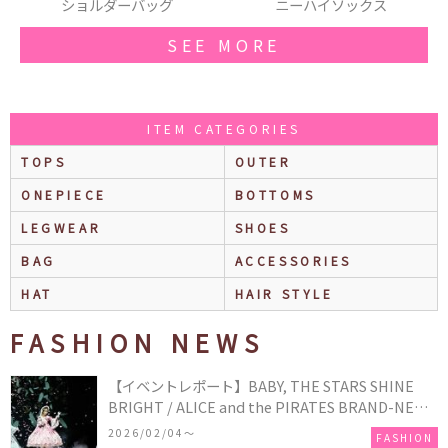
バッグ
ニーハイソックス
缶バッヂ
SEE MORE
ITEM CATEGORIES
TOPS
OUTER
ONEPIECE
BOTTOMS
LEGWEAR
SHOES
BAG
ACCESSORIES
HAT
HAIR STYLE
FASHION NEWS
【イベントレポート】BABY, THE STARS SHINE
BRIGHT / ALICE and the PIRATES BRAND-NEW
COLLECTION in TOKYO
2026/02/04〜
FASHION