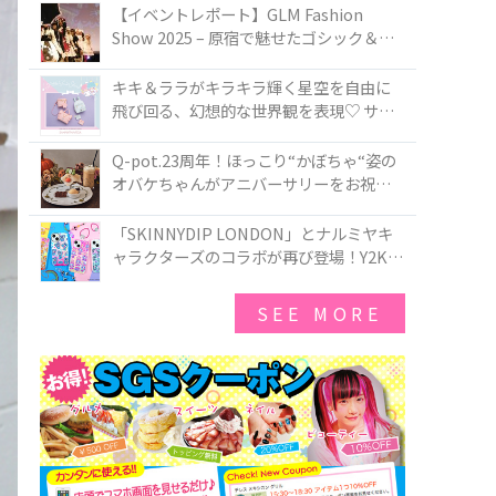
TOKYO
【イベントレポート】GLM Fashion
Show 2025 – 原宿で魅せたゴシック＆ロ
リータの最前線
キキ＆ララがキラキラ輝く星空を自由に
飛び回る、幻想的な世界観を表現♡ サマ
ンサベガから『リトルツインスターズ』
50周年アニバーサリーイヤー』を記念し
Q-pot.23周年！ほっこり“かぼちゃ“姿の
たコレクションが登場
オバケちゃんがアニバーサリーをお祝い
★「かぼちゃのオバケーキアクセサリ
ー」が新発売！Q-pot CAFE.では「かぼち
「SKINNYDIP LONDON」とナルミヤキ
ゃのオバケーキプレート」も登場
ャラクターズのコラボが再び登場！Y2Kム
ードを進化させた新作コレクションを発
売♪
SEE MORE