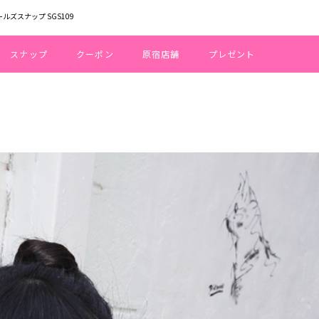
ールズスナップ SGS109
スナップ
クーポン
原宿店舗
プレゼント