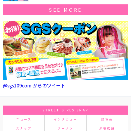
SEE MORE
@sgs109com からのツイート
STREET GIRLS SNAP
ニュース
インタビュー
試写会
スナップ
クーポン
原宿店舗