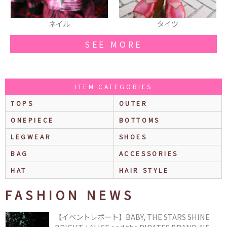
タイツ
帽子
SEE MORE
ITEM CATEGORIES
TOPS
OUTER
ONEPIECE
BOTTOMS
LEGWEAR
SHOES
BAG
ACCESSORIES
HAT
HAIR STYLE
FASHION NEWS
【イベントレポート】BABY, THE STARS SHINE