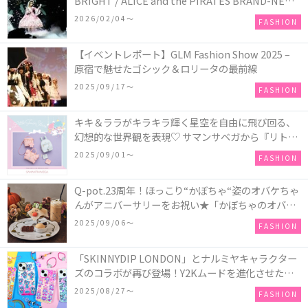
BRIGHT / ALICE and the PIRATES BRAND-NEW
COLLECTION in TOKYO
2026/02/04〜
FASHION
【イベントレポート】GLM Fashion Show 2025 –
原宿で魅せたゴシック＆ロリータの最前線
2025/09/17〜
FASHION
キキ＆ララがキラキラ輝く星空を自由に飛び回る、
幻想的な世界観を表現♡ サマンサベガから『リトル
ツインスターズ』50周年アニバーサリーイヤー』を
2025/09/01〜
FASHION
記念したコレクションが登場
Q-pot.23周年！ほっこり“かぼちゃ“姿のオバケちゃ
んがアニバーサリーをお祝い★「かぼちゃのオバケ
ーキアクセサリー」が新発売！Q-pot CAFE.では
2025/09/06〜
FASHION
「かぼちゃのオバケーキプレート」も登場
「SKINNYDIP LONDON」とナルミヤキャラクター
ズのコラボが再び登場！Y2Kムードを進化させた新
作コレクションを発売♪
2025/08/27〜
FASHION