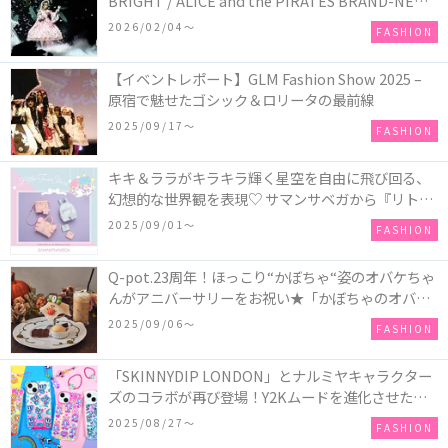
BRIGHT / ALICE and the PIRATES BRAND-NEW
COLLECTION in TOKYO
2026/02/04〜
FASHION
【イベントレポート】GLM Fashion Show 2025 –
原宿で魅せたゴシック＆ロリータの最前線
2025/09/17〜
FASHION
キキ＆ララがキラキラ輝く星空を自由に飛び回る、
幻想的な世界観を表現♡ サマンサベガから『リトル
ツインスターズ』50周年アニバーサリーイヤー』を
2025/09/01〜
FASHION
記念したコレクションが登場
Q-pot.23周年！ほっこり“かぼちゃ“姿のオバケちゃ
んがアニバーサリーをお祝い★「かぼちゃのオバケ
ーキアクセサリー」が新発売！Q-pot CAFE.では
2025/09/06〜
FASHION
「かぼちゃのオバケーキプレート」も登場
「SKINNYDIP LONDON」とナルミヤキャラクター
ズのコラボが再び登場！Y2Kムードを進化させた新
作コレクションを発売♪
2025/08/27〜
FASHION