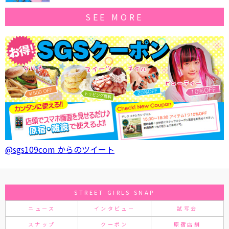
SEE MORE
@sgs109com からのツイート
STREET GIRLS SNAP
ニュース
インタビュー
試写会
スナップ
クーポン
原宿店舗