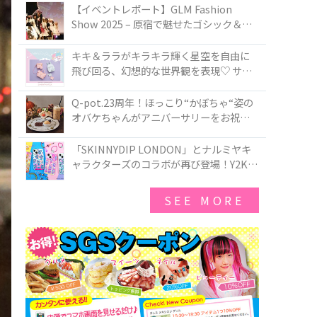
TOKYO
【イベントレポート】GLM Fashion
Show 2025 – 原宿で魅せたゴシック＆ロ
リータの最前線
キキ＆ララがキラキラ輝く星空を自由に
飛び回る、幻想的な世界観を表現♡ サマ
ンサベガから『リトルツインスターズ』
50周年アニバーサリーイヤー』を記念し
Q-pot.23周年！ほっこり“かぼちゃ“姿の
たコレクションが登場
オバケちゃんがアニバーサリーをお祝い
★「かぼちゃのオバケーキアクセサリ
ー」が新発売！Q-pot CAFE.では「かぼち
「SKINNYDIP LONDON」とナルミヤキ
ゃのオバケーキプレート」も登場
ャラクターズのコラボが再び登場！Y2Kム
ードを進化させた新作コレクションを発
売♪
SEE MORE