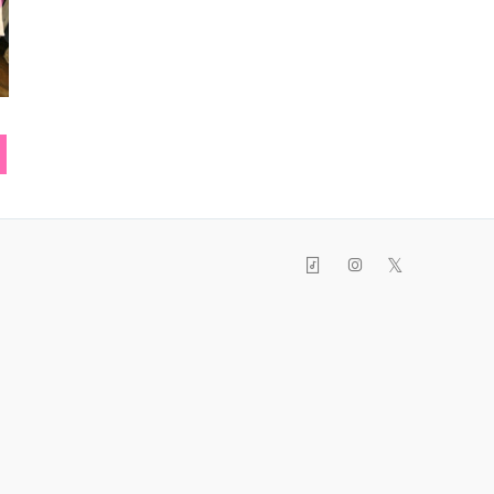
厚底シューズ
ネイル
ベル
𝕏