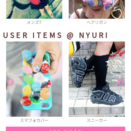
ヘアリボン
スカート
USER ITEMS
@ NYURI
ー
スニーカー
リボン