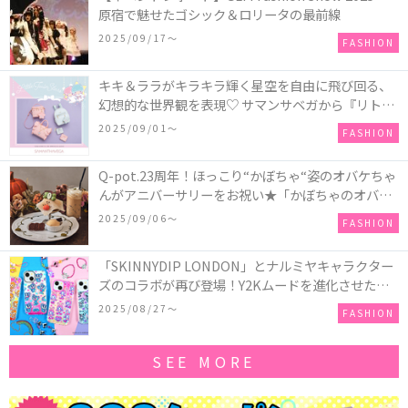
原宿で魅せたゴシック＆ロリータの最前線
2025/09/17〜
FASHION
キキ＆ララがキラキラ輝く星空を自由に飛び回る、
幻想的な世界観を表現♡ サマンサベガから『リトル
ツインスターズ』50周年アニバーサリーイヤー』を
2025/09/01〜
FASHION
記念したコレクションが登場
Q-pot.23周年！ほっこり“かぼちゃ“姿のオバケちゃ
んがアニバーサリーをお祝い★「かぼちゃのオバケ
ーキアクセサリー」が新発売！Q-pot CAFE.では
2025/09/06〜
FASHION
「かぼちゃのオバケーキプレート」も登場
「SKINNYDIP LONDON」とナルミヤキャラクター
ズのコラボが再び登場！Y2Kムードを進化させた新
作コレクションを発売♪
2025/08/27〜
FASHION
SEE MORE