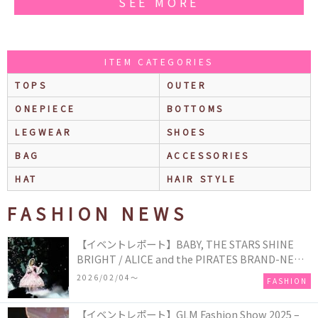
SEE MORE
ITEM CATEGORIES
TOPS
OUTER
ONEPIECE
BOTTOMS
LEGWEAR
SHOES
BAG
ACCESSORIES
HAT
HAIR STYLE
FASHION NEWS
【イベントレポート】BABY, THE STARS SHINE
BRIGHT / ALICE and the PIRATES BRAND-NEW
COLLECTION in TOKYO
2026/02/04〜
FASHION
【イベントレポート】GLM Fashion Show 2025 –