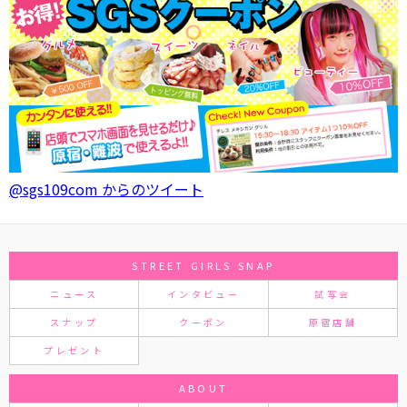
@sgs109com からのツイート
STREET GIRLS SNAP
ニュース
インタビュー
試写会
スナップ
クーポン
原宿店舗
プレゼント
ABOUT