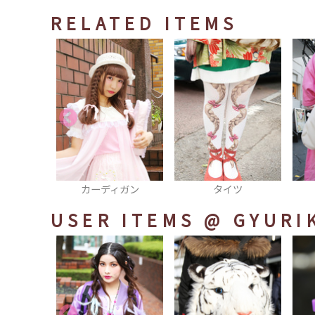
RELATED ITEMS
ィガン
タイツ
リュック
USER ITEMS
@ GYURI