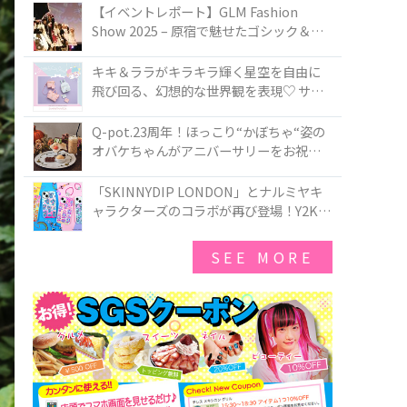
TOKYO
【イベントレポート】GLM Fashion
Show 2025 – 原宿で魅せたゴシック＆ロ
リータの最前線
キキ＆ララがキラキラ輝く星空を自由に
飛び回る、幻想的な世界観を表現♡ サマ
ンサベガから『リトルツインスターズ』
50周年アニバーサリーイヤー』を記念し
Q-pot.23周年！ほっこり“かぼちゃ“姿の
たコレクションが登場
オバケちゃんがアニバーサリーをお祝い
★「かぼちゃのオバケーキアクセサリ
ー」が新発売！Q-pot CAFE.では「かぼち
「SKINNYDIP LONDON」とナルミヤキ
ゃのオバケーキプレート」も登場
ャラクターズのコラボが再び登場！Y2Kム
ードを進化させた新作コレクションを発
売♪
SEE MORE