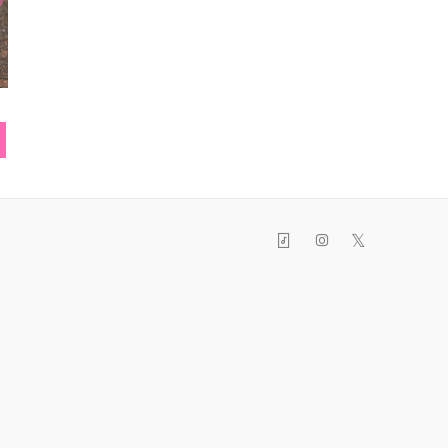
ブルゾン
トラリュック
ブレス
𝕏