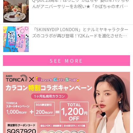
んがアニバーサリーをお祝い★「かぼちゃのオバケ
ーキアクセサリー」が新発売！Q-pot CAFE.では
「かぼちゃのオバケーキプレート」も登場
「SKINNYDIP LONDON」とナルミヤキャラクター
ズのコラボが再び登場！Y2Kムードを進化させた新
作コレクションを発売♪
SEE MORE