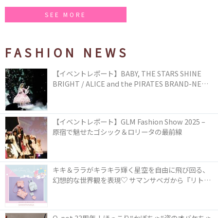
SEE MORE
FASHION NEWS
【イベントレポート】BABY, THE STARS SHINE
BRIGHT / ALICE and the PIRATES BRAND-NEW
COLLECTION in TOKYO
【イベントレポート】GLM Fashion Show 2025 –
原宿で魅せたゴシック＆ロリータの最前線
キキ＆ララがキラキラ輝く星空を自由に飛び回る、
幻想的な世界観を表現♡ サマンサベガから『リトル
ツインスターズ』50周年アニバーサリーイヤー』を
記念したコレクションが登場
Q-pot.23周年！ほっこり“かぼちゃ“姿のオバケちゃ