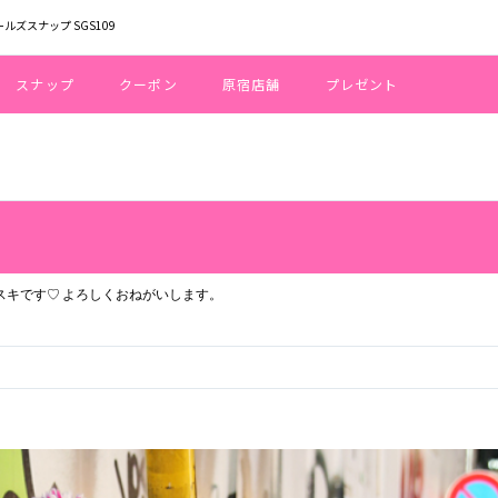
ールズスナップ SGS109
スナップ
クーポン
原宿店舗
プレゼント
GE:20 / HEIGHT:150 / ピンク大スキです♡ よろしくおねがいします。