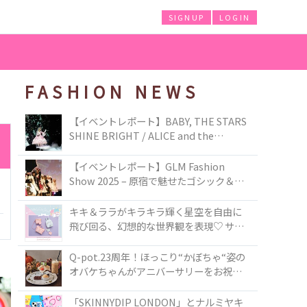
SIGNUP
LOGIN
FASHION NEWS
【イベントレポート】BABY, THE STARS
SHINE BRIGHT / ALICE and the
PIRATES BRAND-NEW COLLECTION in
TOKYO
【イベントレポート】GLM Fashion
Show 2025 – 原宿で魅せたゴシック＆ロ
リータの最前線
キキ＆ララがキラキラ輝く星空を自由に
飛び回る、幻想的な世界観を表現♡ サマ
ンサベガから『リトルツインスターズ』
50周年アニバーサリーイヤー』を記念し
Q-pot.23周年！ほっこり“かぼちゃ“姿の
たコレクションが登場
オバケちゃんがアニバーサリーをお祝い
★「かぼちゃのオバケーキアクセサリ
ー」が新発売！Q-pot CAFE.では「かぼち
「SKINNYDIP LONDON」とナルミヤキ