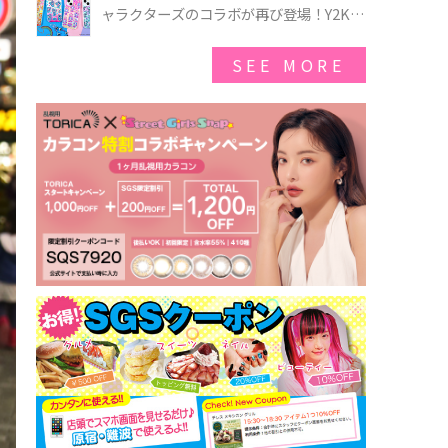
ゃのオバケーキプレート」も登場
ャラクターズのコラボが再び登場！Y2Kム
ードを進化させた新作コレクションを発
売♪
SEE MORE