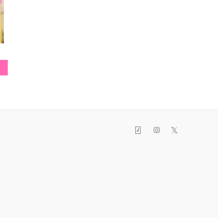
缶バッヂ
ブローチ
ニット帽
𝕏