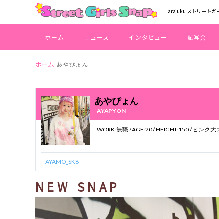
Harajuku ストリートガ
ホーム
ニュース
インタビュー
試写会
ホーム
あやぴょん
あやぴょん
AYAPYON
WORK:無職 / A
AYAMO_SK8
NEW SNAP