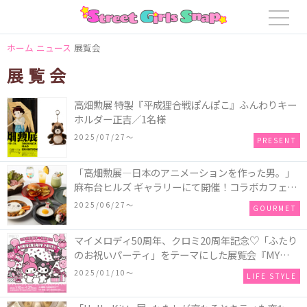
ホーム
ニュース
展覧会
展覧会
高畑勲展 特製『平成狸合戦ぽんぽこ』ふんわりキー
ホルダー正吉／1名様
2025/07/27〜
PRESENT
「高畑勲展―日本のアニメーションを作った男。」
麻布台ヒルズ ギャラリーにて開催！コラボカフェ
「喫茶 高畑勲展」ではパンダコパンダのメニューを
2025/06/27〜
GOURMET
販売♪
マイメロディ50周年、クロミ20周年記念♡「ふたり
のお祝いパーティ」をテーマにした展覧会『MY
MELODY♡KUROMI ANNIVERSARY PARTY』池袋
2025/01/10〜
LIFE STYLE
PARCOにて開催！