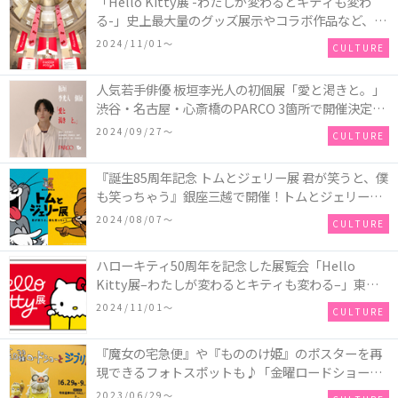
「Hello Kitty展 -わたしが変わるとキティも変わ
る-」史上最⼤量のグッズ展⽰やコラボ作品など、詳
細情報が解禁！ハローキティが東京国立博物館の特
2024/11/01〜
CULTURE
別アンバサダーに就任し、史上初の1日館長に！
⼈気若⼿俳優 板垣李光⼈の初個展「愛と渇きと。」
渋⾕・名古屋・⼼斎橋のPARCO 3箇所で開催決定！
絵画作品や撮り下ろし写真をデザインに使⽤したオ
2024/09/27〜
CULTURE
リジナルグッズや、展⽰作品の販売も
『誕生85周年記念 トムとジェリー展 君が笑うと、僕
も笑っちゃう』銀座三越で開催！トムとジェリーの
日常を楽しむことができる体験型の展覧会♪
2024/08/07〜
CULTURE
ハローキティ50周年を記念した展覧会「Hello
Kitty展–わたしが変わるとキティも変わる–」東京
国立博物館 表慶館にて開催！数量限定のトートバッ
2024/11/01〜
CULTURE
グ付きチケットも発売
『魔女の宅急便』や『もののけ姫』のポスターを再
現できるフォトスポットも♪「金曜ロードショーと
ジブリ展」東京展が期間限定で開催☆＜レポ＞
2023/06/29〜