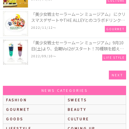
CULTURE
「美少女戦士セーラームーン ミュージアム」 にクリ
スマスデザートやTHE ALLEYとのコラボドリンクな
ど、豪華新作カフェメニューが登場！
2022/11/12〜
GOURMET
「美少女戦士セーラームーン ミュージアム」9月10
日(土)より、会期Vol2がスタート！70種類を超える
新グッズ＆新カフェメニューが解禁☆
2022/09/10〜
LIFE STYLE
NEXT
NEWS CATEGORIES
FASHION
SWEETS
GOURMET
BEAUTY
GOODS
CULTURE
LIFESTYLE
COMING UP