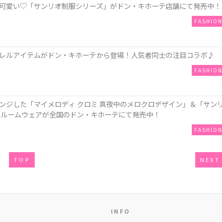
可愛い♡「サンリオ制服シリーズ」がドン・キホーテ店舗にて発売中！
FASHIO
レルアイテムがドン・キホーテから登場！人気者同士の注目コラボ♪
FASHIO
ンジした「マイメロディ クロミ 真夜中のメロクロデザイン」＆「サン
やルームウェアが全国のドン・キホーテにて発売中！
FASHIO
TOP
NEXT
INFO