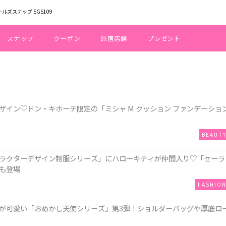
ールズスナップ SGS109
スナップ
クーポン
原宿店舗
プレゼント
イン♡ドン・キホーテ限定の「ミシャ M クッション ファンデーショ
BEAUT
ラクターデザイン制服シリーズ」にハローキティが仲間入り♡「セーラ
も登場
FASHIO
が可愛い「おめかし天使シリーズ」第3弾！ショルダーバッグや厚底ロ