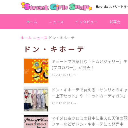
Harajuku ストリートガ
ホーム
ニュース
インタビュー
試写会
ホーム
ニュース
ドン・キホーテ
ドン・キホーテ
キュートでお茶目な「トムとジェリー」デザ
(プロカバー)」が発売！
2023/10/11〜
ドン・キホーテで買える「サンリオのキャ
ー上下セット」や「ニットカーディガン」
2023/10/04〜
マイメロ＆クロミの背中に生えた天使の羽
ファーなどがドン・キホーテにて発売中