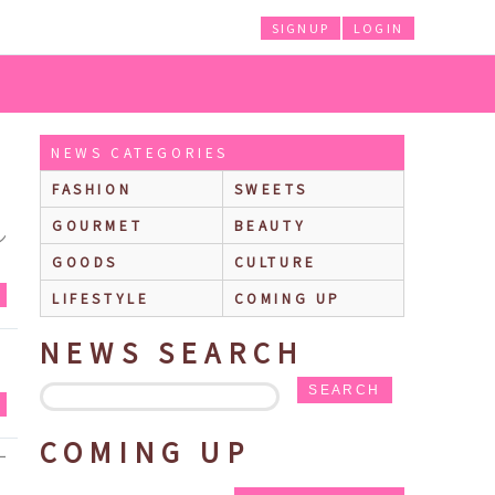
SIGNUP
LOGIN
NEWS CATEGORIES
FASHION
SWEETS
GOURMET
BEAUTY
ン
GOODS
CULTURE
Y
LIFESTYLE
COMING UP
NEWS SEARCH
SEARCH
N
COMING UP
ー