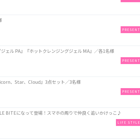
様
PRESEN
ジングジェル PA』『ホットクレンジングジェル MA』／各1名様
PRESEN
corn、Star、Cloud』3点セット／3名様
PRESEN
LE BITEになって登場！スマホの周りで仲良く追いかけっこ♪
LIFE STYL