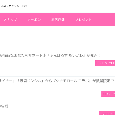
ールズスナップ SGS109
スナップ
クーポン
原宿店舗
プレゼント
が猫背なあなたをサポート♪『ふんばるず ちいかわ』が発売！
LIFE STYL
リッターライナー」「涙袋ペンシル」から『シナモロール コラボ』が数量限定で
BEAUT
0名様
PRESEN