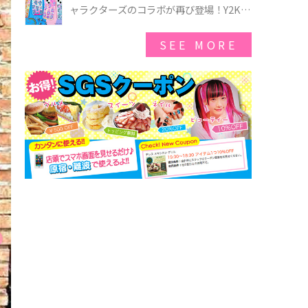
ゃのオバケーキプレート」も登場
ャラクターズのコラボが再び登場！Y2Kム
ードを進化させた新作コレクションを発
売♪
SEE MORE