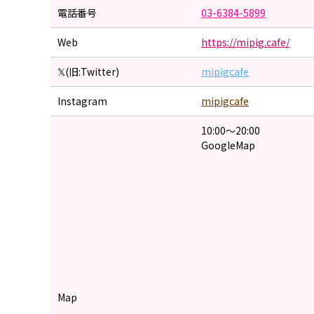
電話番号
03-6384-5899
Web
https://mipig.cafe/
𝕏(旧:Twitter)
mipigcafe
Instagram
mipigcafe
10:00〜20:00
GoogleMap
Map