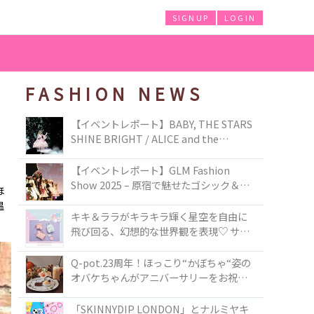
SIGNUP
LOGIN
FASHION NEWS
【イベントレポート】BABY, THE STARS
SHINE BRIGHT / ALICE and the
PIRATES BRAND-NEW COLLECTION in
TOKYO
【イベントレポート】GLM Fashion
Show 2025 – 原宿で魅せたゴシック＆ロ
ほ
リータの最前線
温
キキ＆ララがキラキラ輝く星空を自由に
飛び回る、幻想的な世界観を表現♡ サマ
ンサベガから『リトルツインスターズ』
50周年アニバーサリーイヤー』を記念し
Q-pot.23周年！ほっこり“かぼちゃ“姿の
たコレクションが登場
オバケちゃんがアニバーサリーをお祝い
★「かぼちゃのオバケーキアクセサリ
ー」が新発売！Q-pot CAFE.では「かぼち
「SKINNYDIP LONDON」とナルミヤキ