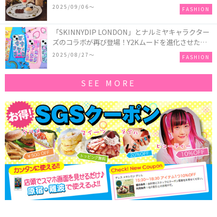
ーキアクセサリー」が新発売！Q-pot CAFE.では
2025/09/06〜
FASHION
「かぼちゃのオバケーキプレート」も登場
「SKINNYDIP LONDON」とナルミヤキャラクター
ズのコラボが再び登場！Y2Kムードを進化させた新
作コレクションを発売♪
2025/08/27〜
FASHION
SEE MORE