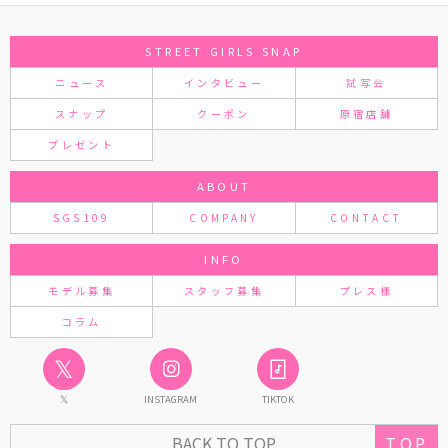
STREET GIRLS SNAP
ニュース
インタビュー
試写会
スナップ
クーポン
原宿店舗
プレゼント
ABOUT
SGS109
COMPANY
CONTACT
INFO
モデル募集
スタッフ募集
プレス様
コラム
𝕏
𝕏
INSTAGRAM
TIKTOK
BACK TO TOP
TOP