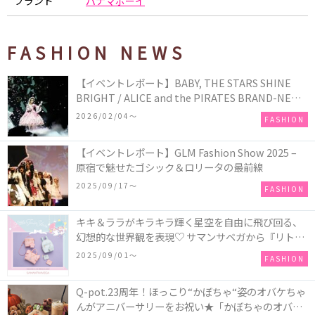
ブランド
パナマボーイ
FASHION NEWS
【イベントレポート】BABY, THE STARS SHINE
BRIGHT / ALICE and the PIRATES BRAND-NEW
COLLECTION in TOKYO
2026/02/04〜
FASHION
【イベントレポート】GLM Fashion Show 2025 –
原宿で魅せたゴシック＆ロリータの最前線
2025/09/17〜
FASHION
キキ＆ララがキラキラ輝く星空を自由に飛び回る、
幻想的な世界観を表現♡ サマンサベガから『リトル
ツインスターズ』50周年アニバーサリーイヤー』を
2025/09/01〜
FASHION
記念したコレクションが登場
Q-pot.23周年！ほっこり“かぼちゃ“姿のオバケちゃ
んがアニバーサリーをお祝い★「かぼちゃのオバケ