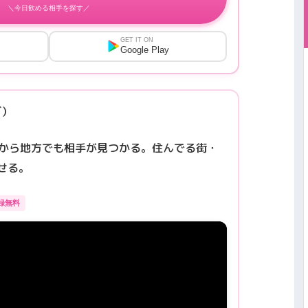
＼今日飲める相手を探す／
GET IT ON
Google Play
ズ）
級だから地方でも相手が見つかる。住んでる街・
せる。
録無料