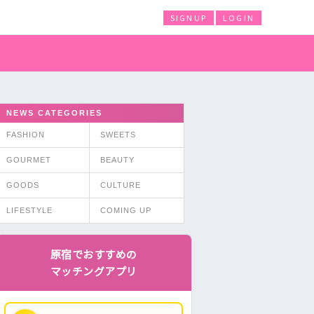
SIGNUP
LOGIN
NEWS CATEGORIES
FASHION
SWEETS
GOURMET
BEAUTY
GOODS
CULTURE
LIFESTYLE
COMING UP
原宿でおすすめの
マッチングアプリ