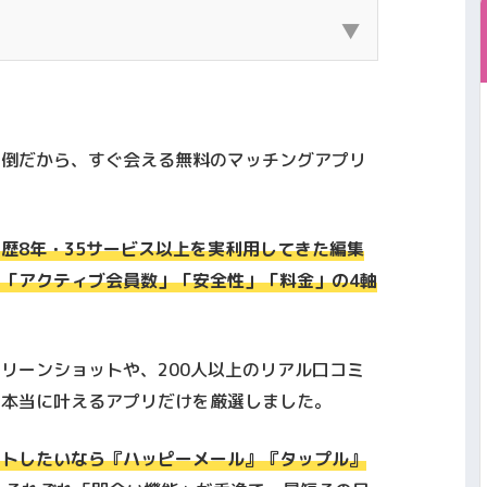
▼
（原宿エリア）でマッチングアプリを利用し、
会ってきた筆者の体験をもとに書いています。
ングアプリを利用し、 実際にデート・交際・
面倒だから、すぐ会える無料のマッチングアプリ
す。 その上で、本当に出会えたアプリ・向い
金して後悔したポイントを正直に解説します。
歴8年・35サービス以上を実利用してきた編集
れから使う人が失敗しないこと」を最優先にま
」「アクティブ会員数」「安全性」「料金」
の4軸
リーンショットや、200人以上のリアル口コミ
を本当に叶えるアプリだけを厳選しました。
ートしたいなら『ハッピーメール』『タップル』