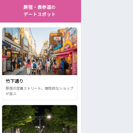
原宿・表参道の
デートスポット
竹下通り
原宿の定番ストリート。個性的なショップ
が並ぶ