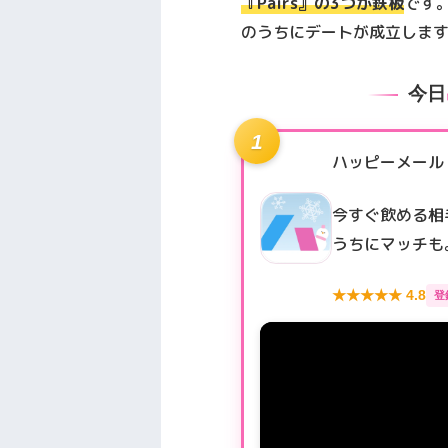
『Pairs』
の3つが鉄板
です
のうちにデートが成立しま
今日
1
ハッピーメール
今すぐ飲める相
うちにマッチも
★★★★★ 4.8
登