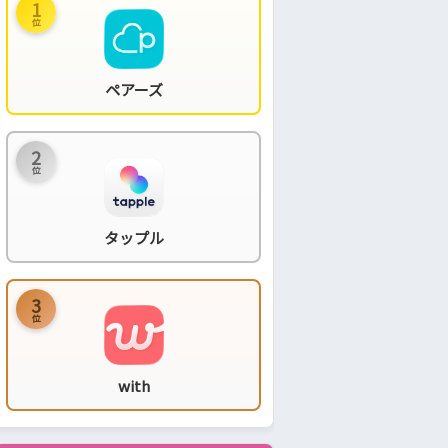
1
位
ペアーズ
2
位
タップル
3
位
with