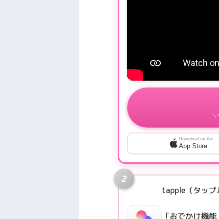
＼
Download on the
App Store
2
tapple（タッ
「おでかけ機能