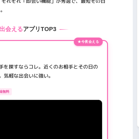
。それぞれ「即会い機能」が秀逸で、最短その日
す。
出会える
アプリTOP3
★今夜会える
手を探すならコレ。近くのお相手とその日の
。気軽な出会いに強い。
録無料