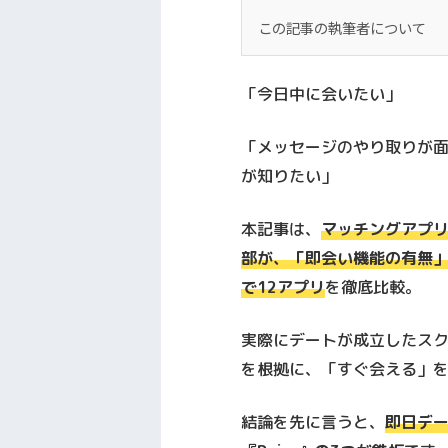
この記事の執筆者について
この記事は、実際に東京
「今日中に会いたい」
30歳男性として異性と出
私はこれまで複数のマッチ
「メッセージのやり取りが
失敗も含めた経験がありま
が知りたい」
ていなかったアプリ・課
本記事は、
マッチングアプリ
広告目的ではなく、 「こ
部が、
「即会い機能の有無
とめました。
で12アプリ
を徹底比較。
実際にデートが成立したスク
を根拠に、「すぐ会える」
結論を先に言うと、
即日デ