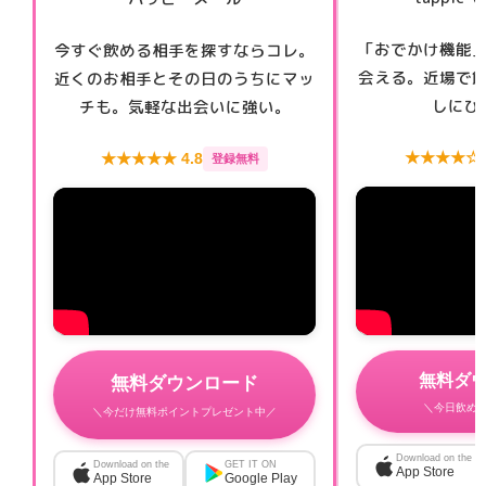
「おでかけ機能
今すぐ飲める相手を探すならコレ。
会える。近場で
近くのお相手とその日のうちにマッ
しにぴ
チも。気軽な出会いに強い。
★★★★☆ 4
★★★★★ 4.8
登録無料
無料ダ
無料ダウンロード
＼今日飲め
＼今だけ無料ポイントプレゼント中／
Download on the
Download on the
GET IT ON
App Store
App Store
Google Play