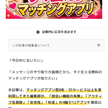
記事内に広告を含みます
▼
この記事の執筆者について
この記事は、実際に東京（原宿エリア）でマッチング
「今日中に会いたい」
アプリを利用し、 30歳男性として異性と出会ってきた
筆者の体験をもとに書いています。 私はこれまで複数
「メッセージのやり取りが面倒だから、すぐ会える無料の
のマッチングアプリを利用し、 実際にデート・交際・
マッチングアプリが知りたい」
失敗も含めた経験があります。 その上で、本当に出会
本記事は、
マッチングアプリ歴8年・35サービス以上を実
えたアプリ・向いていなかったアプリ・課金して後悔
利用してきた編集部が、
「即会い機能の有無」「アクティ
したポイントを正直に解説します。 広告目的ではな
ブ会員数」「安全性」「料金」
の4軸で12アプリ
を徹底比
く、 「これから使う人が失敗しないこと」を最優先に