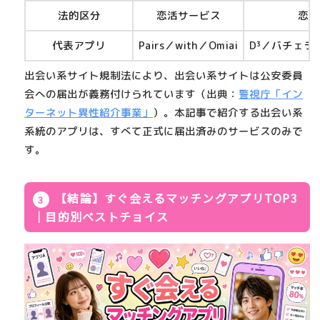
法的区分
恋活サービス
恋活
代表アプリ
Pairs／with／Omiai
D³／バチェラ
出会い系サイト規制法
により、出会い系サイトは公安委員
会への届出が義務付けられています（出典：
警視庁「イン
ターネット異性紹介事業」
）。本記事で紹介する出会い系
系統のアプリは、すべて正式に届出済みのサービスのみで
す。
【結論】すぐ会えるマッチングアプリTOP3
｜目的別ベストチョイス