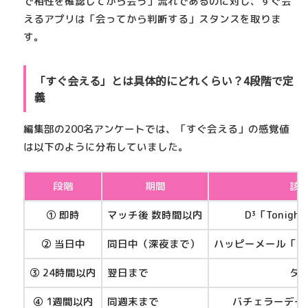
で相性を確認してから会う」流れであるのに対し、すぐ会
えるアプリは「会ってから判断する」スタンスを取りま
す。
「すぐ会える」とは具体的にどれくらい？4段階で定
義
編集部の200名アンケートでは、「すぐ会える」の感覚値
は以下のように分布していました。
段階
期間
該
① 即時
マッチ後 数時間以内
D³「Tonig
② 当日中
同日中（深夜まで）
ハッピーメール「今すぐ
③ 24時間以内
翌日まで
タ
④ 1週間以内
同週末まで
バチェラーデート