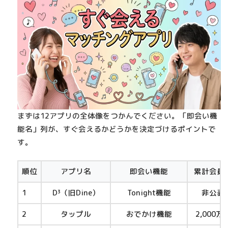
まずは12アプリの全体像をつかんでください。
「即会い機
能名」
列が、すぐ会えるかどうかを決定づけるポイントで
す。
順位
アプリ名
即会い機能
累計会員
1
D³（旧Dine）
Tonight機能
非公表
2
タップル
おでかけ機能
2,000万