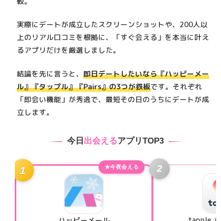
較。
まとめました。
実際にデートが成立したスクリーンショットや、200人以
上のリアル口コミを根拠に、「すぐ会える」を本当に叶え
るアプリだけを厳選しました。
結論を先に言うと、
即日デートしたいなら『ハッピーメー
ル』『タップル』『Pairs』
の3つが鉄板
です。それぞれ
「即会い機能」が秀逸で、最短その日のうちにデートが成
立します。
今日
出会える
アプリTOP3
2
★今夜会える
1
tappl
ハッピーメール