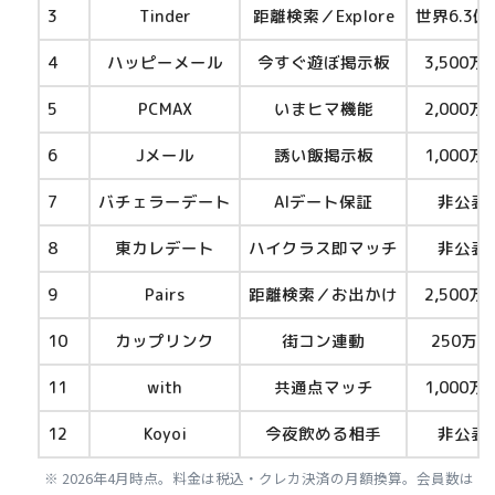
3
Tinder
距離検索／Explore
世界6.3億
4
ハッピーメール
今すぐ遊ぼ掲示板
3,500万
5
PCMAX
いまヒマ機能
2,000万
6
Jメール
誘い飯掲示板
1,000万
7
バチェラーデート
AIデート保証
非公表
8
東カレデート
ハイクラス即マッチ
非公表
9
Pairs
距離検索／お出かけ
2,500万
10
カップリンク
街コン連動
250万人
11
with
共通点マッチ
1,000万
12
Koyoi
今夜飲める相手
非公表
※ 2026年4月時点。料金は税込・クレカ決済の月額換算。会員数は