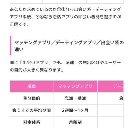
あなたが求めているのが①②なら
出会い系・デーティング
アプリ系統
、③④なら
恋活アプリの即会い機能
を選ぶのが
正解です。
マッチングアプリ／デーティングアプリ／出会い系の
違い
同じ「出会いアプリ」でも、法律上の届出区分やユーザー
の目的が大きく異なります。
項目
マッチングアプリ
デーテ
主な目的
恋活・婚活
食事
会うまでの平均期間
2週間〜1ヶ月
料金体系
月額制