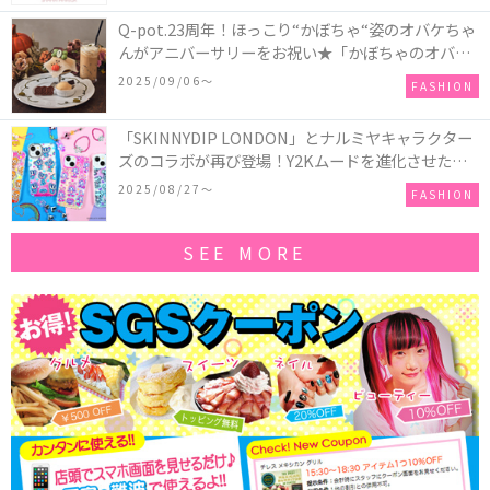
Q-pot.23周年！ほっこり“かぼちゃ“姿のオバケちゃ
んがアニバーサリーをお祝い★「かぼちゃのオバケ
ーキアクセサリー」が新発売！Q-pot CAFE.では
2025/09/06〜
FASHION
「かぼちゃのオバケーキプレート」も登場
「SKINNYDIP LONDON」とナルミヤキャラクター
ズのコラボが再び登場！Y2Kムードを進化させた新
作コレクションを発売♪
2025/08/27〜
FASHION
SEE MORE