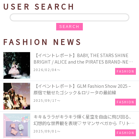
USER SEARCH
SEARCH
FASHION NEWS
【イベントレポート】BABY, THE STARS SHINE
BRIGHT / ALICE and the PIRATES BRAND-NEW
COLLECTION in TOKYO
2026/02/04〜
FASHION
【イベントレポート】GLM Fashion Show 2025 –
原宿で魅せたゴシック＆ロリータの最前線
2025/09/17〜
FASHION
キキ＆ララがキラキラ輝く星空を自由に飛び回る、
幻想的な世界観を表現♡ サマンサベガから『リトル
ツインスターズ』50周年アニバーサリーイヤー』を
2025/09/01〜
FASHION
記念したコレクションが登場