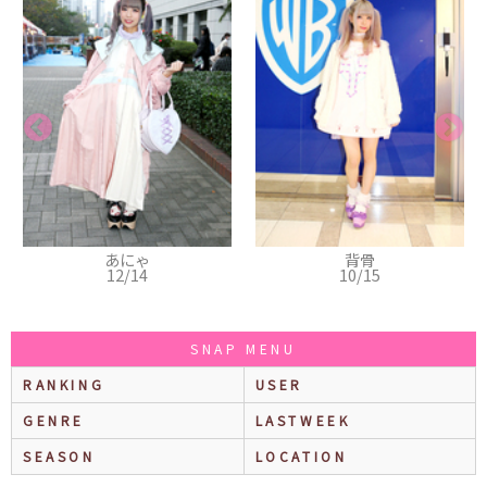
背骨
ぁぃぁぃ
10/15
09/24
SNAP MENU
RANKING
USER
GENRE
LASTWEEK
SEASON
LOCATION