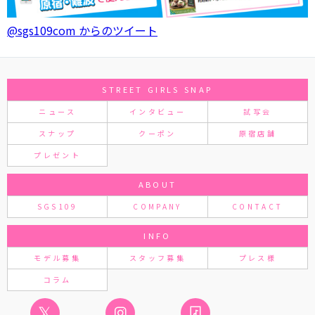
@sgs109com からのツイート
STREET GIRLS SNAP
ニュース
インタビュー
試写会
スナップ
クーポン
原宿店舗
プレゼント
ABOUT
SGS109
COMPANY
CONTACT
INFO
モデル募集
スタッフ募集
プレス様
コラム
𝕏