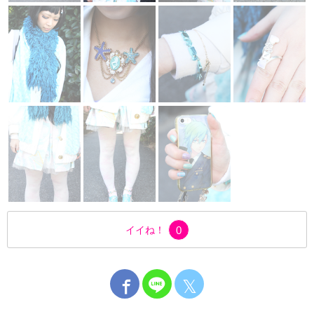
イイね！
0
𝕏