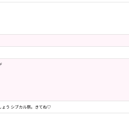
デ
しょう シブカル祭。きてね♡