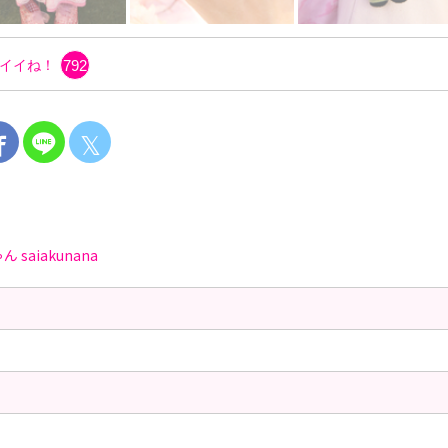
イイね！
792
𝕏
ゃん
saiakunana