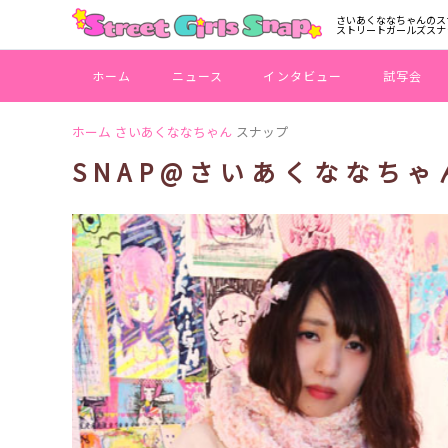
さいあくななちゃんのス
ストリートガールズスナ
ホーム
ニュース
インタビュー
試写会
ホーム
さいあくななちゃん
スナップ
SNAP@さいあくななちゃ