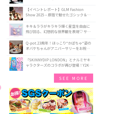
PIRATES BRAND-NEW COLLECTION in
TOKYO
【イベントレポート】GLM Fashion
Show 2025 – 原宿で魅せたゴシック＆ロ
リータの最前線
キキ＆ララがキラキラ輝く星空を自由に
飛び回る、幻想的な世界観を表現♡ サマ
ンサベガから『リトルツインスターズ』
50周年アニバーサリーイヤー』を記念し
Q-pot.23周年！ほっこり“かぼちゃ“姿の
たコレクションが登場
オバケちゃんがアニバーサリーをお祝い
★「かぼちゃのオバケーキアクセサリ
ー」が新発売！Q-pot CAFE.では「かぼち
「SKINNYDIP LONDON」とナルミヤキ
ゃのオバケーキプレート」も登場
ャラクターズのコラボが再び登場！Y2Kム
ードを進化させた新作コレクションを発
売♪
SEE MORE