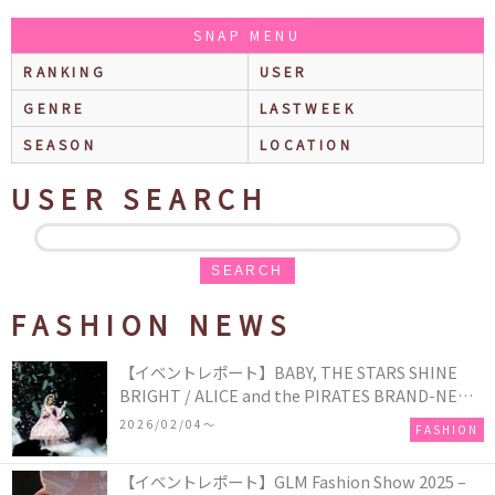
SNAP MENU
RANKING
USER
GENRE
LASTWEEK
SEASON
LOCATION
USER SEARCH
SEARCH
FASHION NEWS
【イベントレポート】BABY, THE STARS SHINE
BRIGHT / ALICE and the PIRATES BRAND-NEW
COLLECTION in TOKYO
2026/02/04〜
FASHION
【イベントレポート】GLM Fashion Show 2025 –