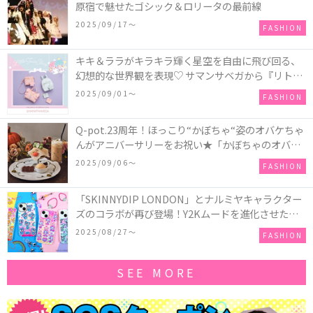
原宿で魅せたゴシック＆ロリータの最前線
2025/09/17〜
FASHION
キキ＆ララがキラキラ輝く星空を自由に飛び回る、
幻想的な世界観を表現♡ サマンサベガから『リトル
ツインスターズ』50周年アニバーサリーイヤー』を
2025/09/01〜
FASHION
記念したコレクションが登場
Q-pot.23周年！ほっこり“かぼちゃ“姿のオバケちゃ
んがアニバーサリーをお祝い★「かぼちゃのオバケ
ーキアクセサリー」が新発売！Q-pot CAFE.では
2025/09/06〜
FASHION
「かぼちゃのオバケーキプレート」も登場
「SKINNYDIP LONDON」とナルミヤキャラクター
ズのコラボが再び登場！Y2Kムードを進化させた新
作コレクションを発売♪
2025/08/27〜
FASHION
SEE MORE