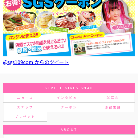
@sgs109com からのツイート
STREET GIRLS SNAP
ニュース
インタビュー
試写会
スナップ
クーポン
原宿店舗
プレゼント
ABOUT