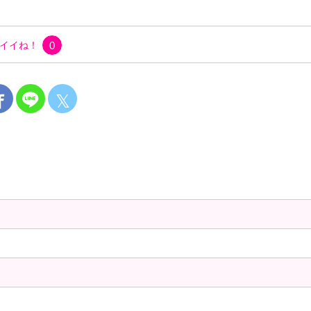
イイね！
0
𝕏