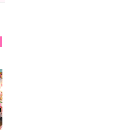
子
リサメロディー
禍夜