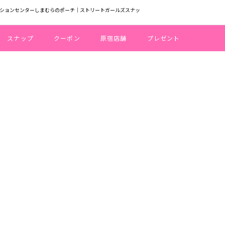
ァッションセンターしまむらのポーチ｜ストリートガールズスナッ
スナップ
クーポン
原宿店舗
プレゼント