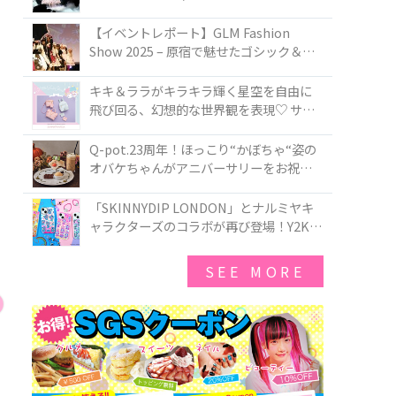
PIRATES BRAND-NEW COLLECTION in
TOKYO
【イベントレポート】GLM Fashion
Show 2025 – 原宿で魅せたゴシック＆ロ
リータの最前線
キキ＆ララがキラキラ輝く星空を自由に
飛び回る、幻想的な世界観を表現♡ サマ
ンサベガから『リトルツインスターズ』
50周年アニバーサリーイヤー』を記念し
Q-pot.23周年！ほっこり“かぼちゃ“姿の
たコレクションが登場
オバケちゃんがアニバーサリーをお祝い
★「かぼちゃのオバケーキアクセサリ
ー」が新発売！Q-pot CAFE.では「かぼち
「SKINNYDIP LONDON」とナルミヤキ
ゃのオバケーキプレート」も登場
ャラクターズのコラボが再び登場！Y2Kム
ードを進化させた新作コレクションを発
売♪
SEE MORE