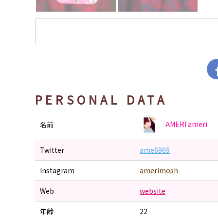
PERSONAL DATA
AMERI
ameri
名前
Twitter
ame6969
Instagram
amerimosh
Web
website
年齢
22