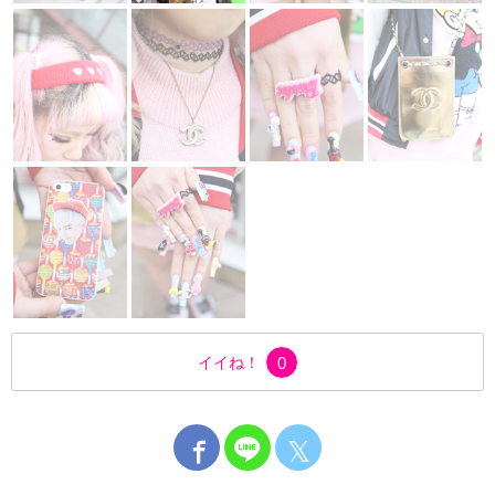
イイね！
0
𝕏