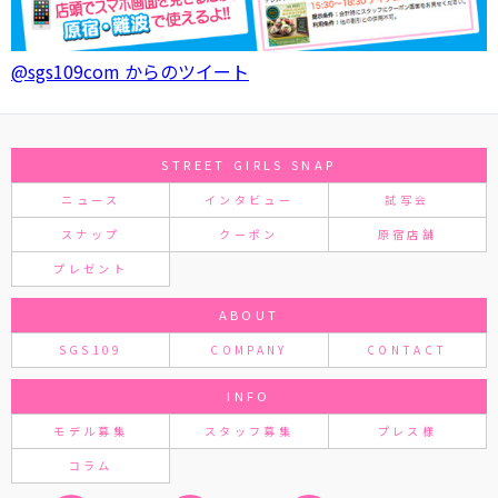
@sgs109com からのツイート
STREET GIRLS SNAP
ニュース
インタビュー
試写会
スナップ
クーポン
原宿店舗
プレゼント
ABOUT
SGS109
COMPANY
CONTACT
INFO
モデル募集
スタッフ募集
プレス様
コラム