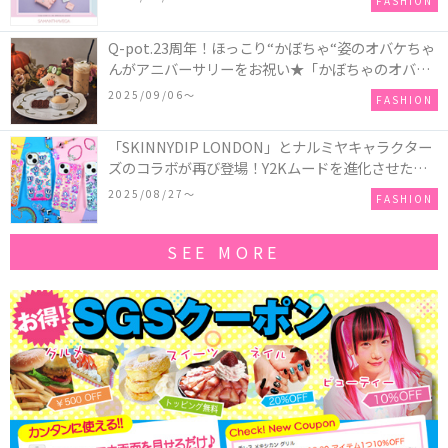
FASHION
記念したコレクションが登場
Q-pot.23周年！ほっこり“かぼちゃ“姿のオバケちゃ
んがアニバーサリーをお祝い★「かぼちゃのオバケ
ーキアクセサリー」が新発売！Q-pot CAFE.では
2025/09/06〜
FASHION
「かぼちゃのオバケーキプレート」も登場
「SKINNYDIP LONDON」とナルミヤキャラクター
ズのコラボが再び登場！Y2Kムードを進化させた新
作コレクションを発売♪
2025/08/27〜
FASHION
SEE MORE