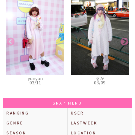
るか
千紘
03/09
03/05
SNAP MENU
RANKING
USER
GENRE
LASTWEEK
SEASON
LOCATION