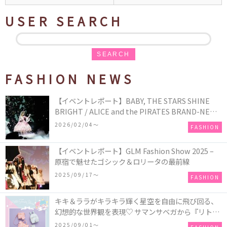
USER SEARCH
SEARCH
FASHION NEWS
【イベントレポート】BABY, THE STARS SHINE
BRIGHT / ALICE and the PIRATES BRAND-NEW
COLLECTION in TOKYO
2026/02/04〜
FASHION
【イベントレポート】GLM Fashion Show 2025 –
原宿で魅せたゴシック＆ロリータの最前線
2025/09/17〜
FASHION
キキ＆ララがキラキラ輝く星空を自由に飛び回る、
幻想的な世界観を表現♡ サマンサベガから『リトル
ツインスターズ』50周年アニバーサリーイヤー』を
2025/09/01〜