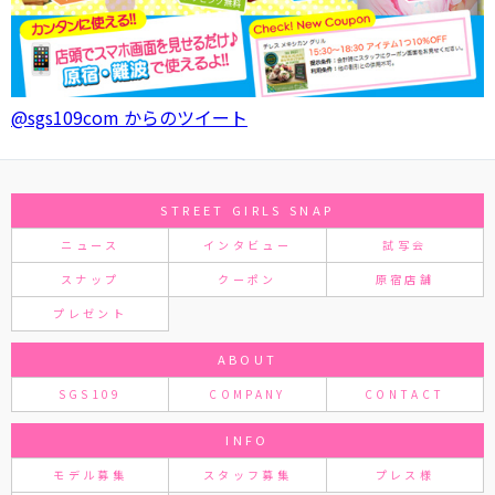
@sgs109com からのツイート
STREET GIRLS SNAP
ニュース
インタビュー
試写会
スナップ
クーポン
原宿店舗
プレゼント
ABOUT
SGS109
COMPANY
CONTACT
INFO
モデル募集
スタッフ募集
プレス様