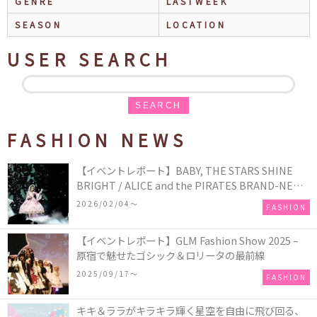
GENRE
LASTWEEK
SEASON
LOCATION
USER SEARCH
SEARCH
FASHION NEWS
【イベントレポート】BABY, THE STARS SHINE
BRIGHT / ALICE and the PIRATES BRAND-NEW
COLLECTION in TOKYO
2026/02/04〜
FASHION
【イベントレポート】GLM Fashion Show 2025 –
原宿で魅せたゴシック＆ロリータの最前線
2025/09/17〜
FASHION
キキ＆ララがキラキラ輝く星空を自由に飛び回る、