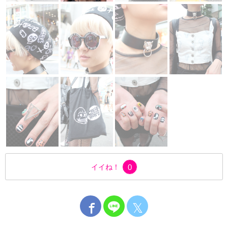
イイね！
0
𝕏