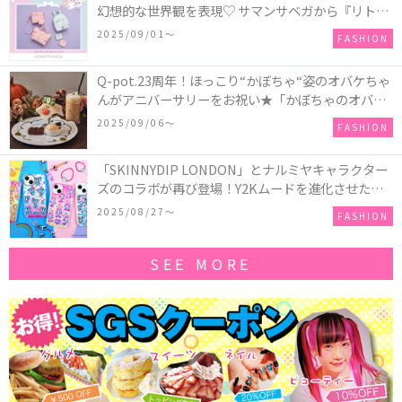
幻想的な世界観を表現♡ サマンサベガから『リトル
ツインスターズ』50周年アニバーサリーイヤー』を
2025/09/01〜
FASHION
記念したコレクションが登場
Q-pot.23周年！ほっこり“かぼちゃ“姿のオバケちゃ
んがアニバーサリーをお祝い★「かぼちゃのオバケ
ーキアクセサリー」が新発売！Q-pot CAFE.では
2025/09/06〜
FASHION
「かぼちゃのオバケーキプレート」も登場
「SKINNYDIP LONDON」とナルミヤキャラクター
ズのコラボが再び登場！Y2Kムードを進化させた新
作コレクションを発売♪
2025/08/27〜
FASHION
SEE MORE