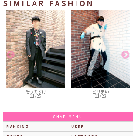
SIMILAR FASHION
ビリまゆ
早乙女 憗
11/23
11/19
SNAP MENU
RANKING
USER