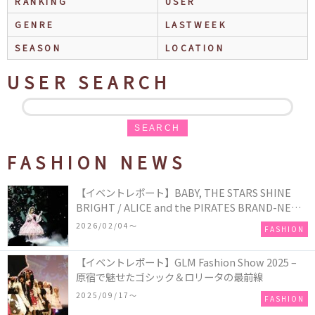
RANKING
USER
GENRE
LASTWEEK
SEASON
LOCATION
USER SEARCH
SEARCH
FASHION NEWS
【イベントレポート】BABY, THE STARS SHINE
BRIGHT / ALICE and the PIRATES BRAND-NEW
COLLECTION in TOKYO
2026/02/04〜
FASHION
【イベントレポート】GLM Fashion Show 2025 –
原宿で魅せたゴシック＆ロリータの最前線
2025/09/17〜
FASHION