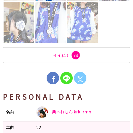
イイね！
79
𝕏
PERSONAL DATA
栗木れもん
krk_rmn
名前
年齢
22