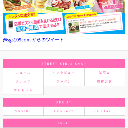
@sgs109com からのツイート
STREET GIRLS SNAP
ニュース
インタビュー
試写会
スナップ
クーポン
原宿店舗
プレゼント
ABOUT
SGS109
COMPANY
CONTACT
INFO