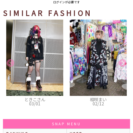
ログインが必要です
SIMILAR FASHION
きこさん
相咲まい
おき
03/01
02/12
01
SNAP MENU