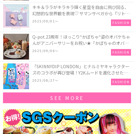
キキ＆ララがキラキラ輝く星空を自由に飛び回る、
幻想的な世界観を表現♡ サマンサベガから『リトル
ツインスターズ』50周年アニバーサリーイヤー』を
2025/09/01〜
FASHION
記念したコレクションが登場
Q-pot.23周年！ほっこり“かぼちゃ“姿のオバケちゃ
んがアニバーサリーをお祝い★「かぼちゃのオバケ
ーキアクセサリー」が新発売！Q-pot CAFE.では
2025/09/06〜
FASHION
「かぼちゃのオバケーキプレート」も登場
「SKINNYDIP LONDON」とナルミヤキャラクター
ズのコラボが再び登場！Y2Kムードを進化させた新
作コレクションを発売♪
2025/08/27〜
FASHION
SEE MORE