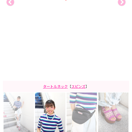
タートルネック
【
スピンズ
】