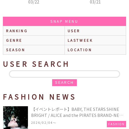
03/22
03/21
SNAP MENU
RANKING
USER
GENRE
LASTWEEK
SEASON
LOCATION
USER SEARCH
SEARCH
FASHION NEWS
【イベントレポート】BABY, THE STARS SHINE
BRIGHT / ALICE and the PIRATES BRAND-NEW
COLLECTION in TOKYO
2026/02/04〜
FASHION