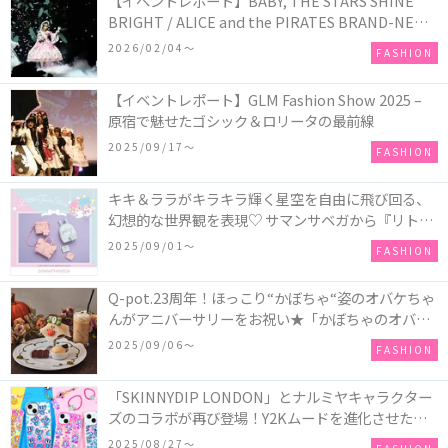
【イベントレポート】BABY, THE STARS SHINE
BRIGHT / ALICE and the PIRATES BRAND-NEW
COLLECTION in TOKYO
2026/02/04〜
FASHION
【イベントレポート】GLM Fashion Show 2025 –
原宿で魅せたゴシック＆ロリータの最前線
2025/09/17〜
FASHION
キキ＆ララがキラキラ輝く星空を自由に飛び回る、
幻想的な世界観を表現♡ サマンサベガから『リトル
ツインスターズ』50周年アニバーサリーイヤー』を
2025/09/01〜
FASHION
記念したコレクションが登場
Q-pot.23周年！ほっこり“かぼちゃ“姿のオバケちゃ
んがアニバーサリーをお祝い★「かぼちゃのオバケ
ーキアクセサリー」が新発売！Q-pot CAFE.では
2025/09/06〜
FASHION
「かぼちゃのオバケーキプレート」も登場
「SKINNYDIP LONDON」とナルミヤキャラクター
ズのコラボが再び登場！Y2Kムードを進化させた新
作コレクションを発売♪
2025/08/27〜