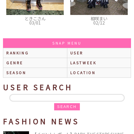
相咲まい
おきんとん
02/12
01/23
SNAP MENU
RANKING
USER
GENRE
LASTWEEK
SEASON
LOCATION
USER SEARCH
SEARCH
FASHION NEWS