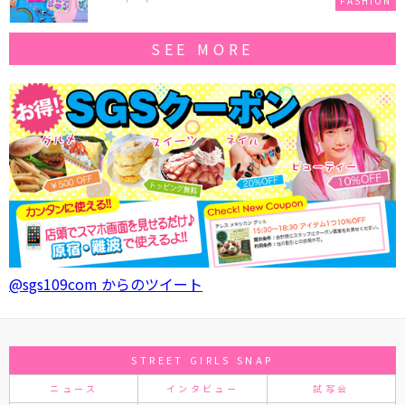
FASHION
SEE MORE
@sgs109com からのツイート
STREET GIRLS SNAP
ニュース
インタビュー
試写会