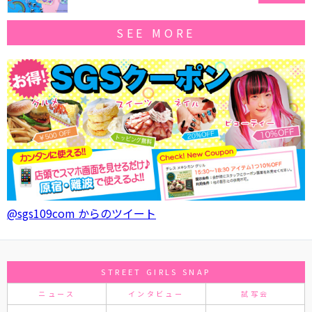
SEE MORE
@sgs109com からのツイート
STREET GIRLS SNAP
ニュース
インタビュー
試写会