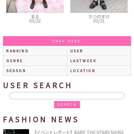
まる
たつのすけ
03/22
03/21
SNAP MENU
RANKING
USER
GENRE
LASTWEEK
SEASON
LOCATION
USER SEARCH
SEARCH
FASHION NEWS
【イベントレポート】BABY, THE STARS SHINE