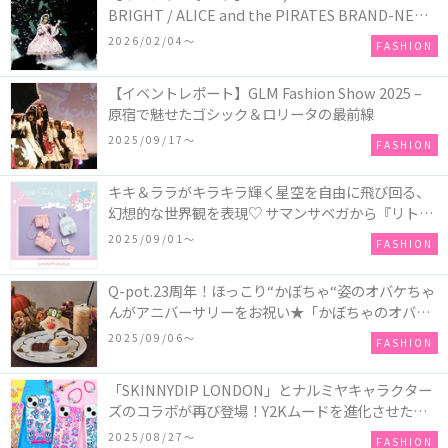
BRIGHT / ALICE and the PIRATES BRAND-NEW
COLLECTION in TOKYO
2026/02/04〜
FASHION
【イベントレポート】GLM Fashion Show 2025 –
原宿で魅せたゴシック＆ロリータの最前線
2025/09/17〜
FASHION
キキ＆ララがキラキラ輝く星空を自由に飛び回る、
幻想的な世界観を表現♡ サマンサベガから『リトル
ツインスターズ』50周年アニバーサリーイヤー』を
2025/09/01〜
FASHION
記念したコレクションが登場
Q-pot.23周年！ほっこり“かぼちゃ“姿のオバケちゃ
んがアニバーサリーをお祝い★「かぼちゃのオバケ
ーキアクセサリー」が新発売！Q-pot CAFE.では
2025/09/06〜
FASHION
「かぼちゃのオバケーキプレート」も登場
「SKINNYDIP LONDON」とナルミヤキャラクター
ズのコラボが再び登場！Y2Kムードを進化させた新
作コレクションを発売♪
2025/08/27〜
FASHION