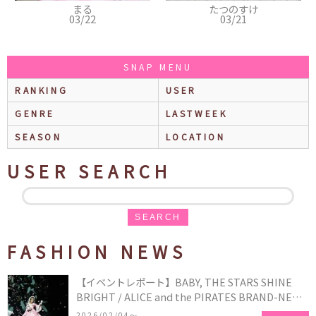
まる
たつのすけ
03/22
03/21
SNAP MENU
RANKING
USER
GENRE
LASTWEEK
SEASON
LOCATION
USER SEARCH
SEARCH
FASHION NEWS
【イベントレポート】BABY, THE STARS SHINE
BRIGHT / ALICE and the PIRATES BRAND-NEW
COLLECTION in TOKYO
2026/02/04〜