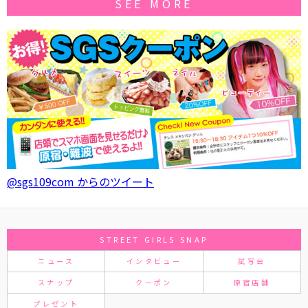
SEE MORE
@sgs109com からのツイート
STREET GIRLS SNAP
ニュース
インタビュー
試写会
スナップ
クーポン
原宿店舗
プレゼント