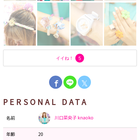
イイね！
5
𝕏
PERSONAL DATA
川口菜央子
knaoko
名前
年齢
20