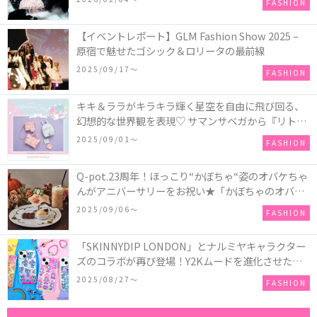
FASHION
【イベントレポート】GLM Fashion Show 2025 –
原宿で魅せたゴシック＆ロリータの最前線
2025/09/17〜
FASHION
キキ＆ララがキラキラ輝く星空を自由に飛び回る、
幻想的な世界観を表現♡ サマンサベガから『リトル
ツインスターズ』50周年アニバーサリーイヤー』を
2025/09/01〜
FASHION
記念したコレクションが登場
Q-pot.23周年！ほっこり“かぼちゃ“姿のオバケちゃ
んがアニバーサリーをお祝い★「かぼちゃのオバケ
ーキアクセサリー」が新発売！Q-pot CAFE.では
2025/09/06〜
FASHION
「かぼちゃのオバケーキプレート」も登場
「SKINNYDIP LONDON」とナルミヤキャラクター
ズのコラボが再び登場！Y2Kムードを進化させた新
作コレクションを発売♪
2025/08/27〜
FASHION