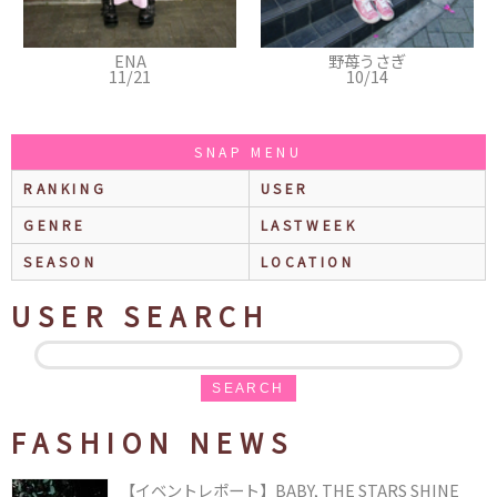
ENA
野苺うさぎ
みの
11/21
10/14
10
SNAP MENU
RANKING
USER
GENRE
LASTWEEK
SEASON
LOCATION
USER SEARCH
SEARCH
FASHION NEWS
【イベントレポート】BABY, THE STARS SHINE