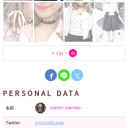
イイね！
49
𝕏
PERSONAL DATA
mami+
mamiko
名前
Twitter
mmts0v0candy