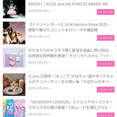
BRIGHT / ALICE and the PIRATES BRAND-NEW
COLLECTION in TOKYO
2026/02/04〜
FASHION
【イベントレポート】GLM Fashion Show 2025 –
原宿で魅せたゴシック＆ロリータの最前線
2025/09/17〜
FASHION
キキ＆ララがキラキラ輝く星空を自由に飛び回る、
幻想的な世界観を表現♡ サマンサベガから『リトル
ツインスターズ』50周年アニバーサリーイヤー』を
2025/09/01〜
FASHION
記念したコレクションが登場
Q-pot.23周年！ほっこり“かぼちゃ“姿のオバケちゃ
んがアニバーサリーをお祝い★「かぼちゃのオバケ
ーキアクセサリー」が新発売！Q-pot CAFE.では
2025/09/06〜
FASHION
「かぼちゃのオバケーキプレート」も登場
「SKINNYDIP LONDON」とナルミヤキャラクター
ズのコラボが再び登場！Y2Kムードを進化させた新
作コレクションを発売♪
2025/08/27〜
FASHION