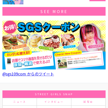
SEE MORE
@sgs109com からのツイート
STREET GIRLS SNAP
ニュース
インタビュー
試写会