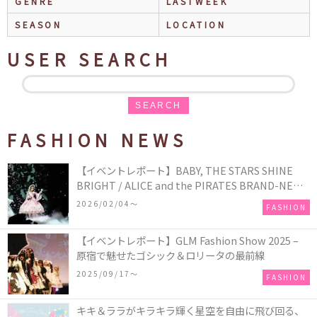
GENRE
LASTWEEK
SEASON
LOCATION
USER SEARCH
SEARCH
FASHION NEWS
【イベントレポート】BABY, THE STARS SHINE
BRIGHT / ALICE and the PIRATES BRAND-NEW
COLLECTION in TOKYO
2026/02/04〜
FASHION
【イベントレポート】GLM Fashion Show 2025 –
原宿で魅せたゴシック＆ロリータの最前線
2025/09/17〜
FASHION
キキ＆ララがキラキラ輝く星空を自由に飛び回る、