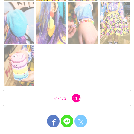
イイね！
115
𝕏