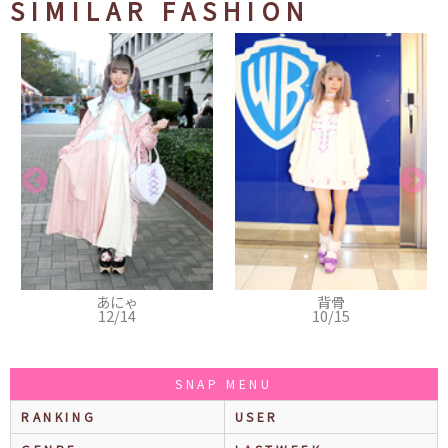
SIMILAR FASHION
あにゃ
背骨
12/14
10/15
SNAP MENU
RANKING
USER