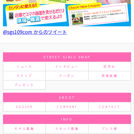
@sgs109com からのツイート
STREET GIRLS SNAP
ニュース
インタビュー
試写会
スナップ
クーポン
原宿店舗
プレゼント
ABOUT
SGS109
COMPANY
CONTACT
INFO
モデル募集
スタッフ募集
プレス様