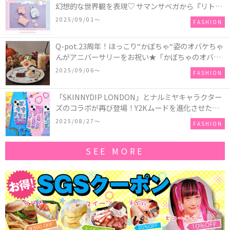
幻想的な世界観を表現♡ サマンサベガから『リトル
ツインスターズ』50周年アニバーサリーイヤー』を
2025/09/01〜
FASHION
記念したコレクションが登場
Q-pot.23周年！ほっこり“かぼちゃ“姿のオバケちゃ
んがアニバーサリーをお祝い★「かぼちゃのオバケ
ーキアクセサリー」が新発売！Q-pot CAFE.では
2025/09/06〜
FASHION
「かぼちゃのオバケーキプレート」も登場
「SKINNYDIP LONDON」とナルミヤキャラクター
ズのコラボが再び登場！Y2Kムードを進化させた新
作コレクションを発売♪
2025/08/27〜
FASHION
SEE MORE