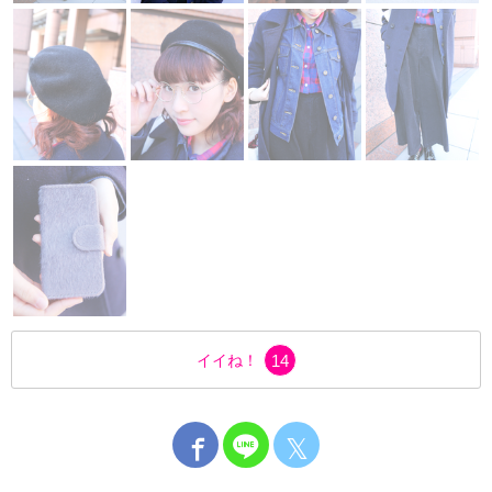
イイね！
14
𝕏