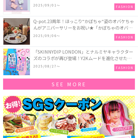
ツインスターズ』50周年アニバーサリーイヤー』を
2025/09/01〜
FASHION
記念したコレクションが登場
Q-pot.23周年！ほっこり“かぼちゃ“姿のオバケちゃ
んがアニバーサリーをお祝い★「かぼちゃのオバケ
ーキアクセサリー」が新発売！Q-pot CAFE.では
2025/09/06〜
FASHION
「かぼちゃのオバケーキプレート」も登場
「SKINNYDIP LONDON」とナルミヤキャラクター
ズのコラボが再び登場！Y2Kムードを進化させた新
作コレクションを発売♪
2025/08/27〜
FASHION
SEE MORE