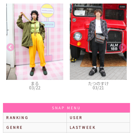
る
たつのすけ
ルーラ
22
03/21
03/08
SNAP MENU
RANKING
USER
GENRE
LASTWEEK