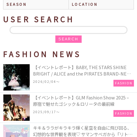
SEASON
LOCATION
USER SEARCH
SEARCH
FASHION NEWS
【イベントレポート】BABY, THE STARS SHINE
BRIGHT / ALICE and the PIRATES BRAND-NEW
COLLECTION in TOKYO
2026/02/04〜
FASHION
【イベントレポート】GLM Fashion Show 2025 –
原宿で魅せたゴシック＆ロリータの最前線
2025/09/17〜
FASHION
キキ＆ララがキラキラ輝く星空を自由に飛び回る、
幻想的な世界観を表現♡ サマンサベガから『リトル