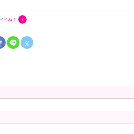
イイね！
7
𝕏