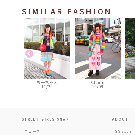
SIMILAR FASHION
ゃん
Chami
紅林大空
5
10/09
05/06
STREET GIRLS SNAP
ABOUT
ニュース
SGS109