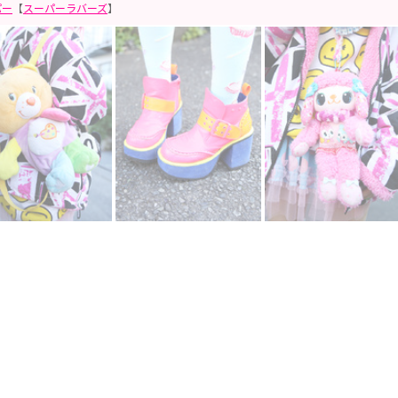
パー
【
スーパーラバーズ
】