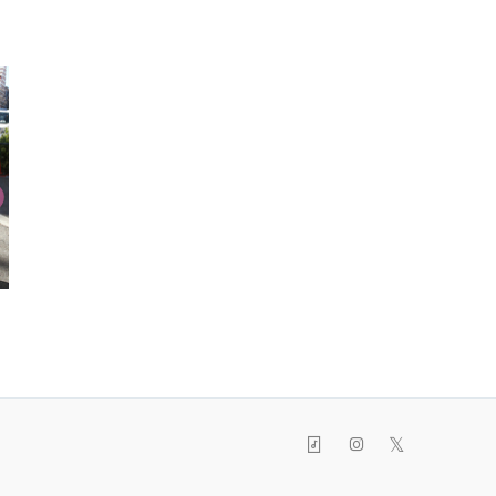
櫻ルナ
らーま
ちゃ
06/11
05/31
04/1
𝕏