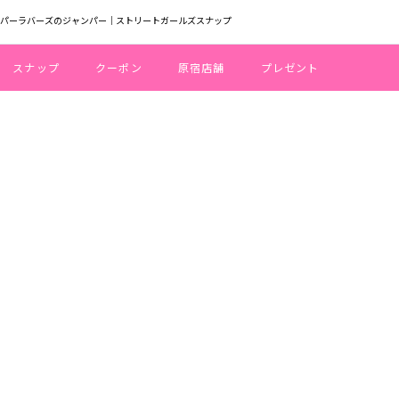
ーパーラバーズのジャンパー｜ストリートガールズスナップ
スナップ
クーポン
原宿店舗
プレゼント