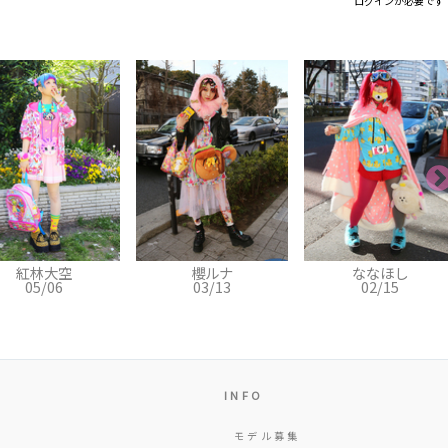
ログインが必要です
櫻ルナ
ななほし
ジョバンニ
03/13
02/15
11/06
INFO
モデル募集