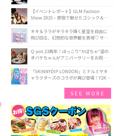
PIRATES BRAND-NEW COLLECTION in
TOKYO
【イベントレポート】GLM Fashion
Show 2025 – 原宿で魅せたゴシック＆ロ
リータの最前線
キキ＆ララがキラキラ輝く星空を自由に
飛び回る、幻想的な世界観を表現♡ サマ
ンサベガから『リトルツインスターズ』
50周年アニバーサリーイヤー』を記念し
Q-pot.23周年！ほっこり“かぼちゃ“姿の
たコレクションが登場
オバケちゃんがアニバーサリーをお祝い
★「かぼちゃのオバケーキアクセサリ
ー」が新発売！Q-pot CAFE.では「かぼち
「SKINNYDIP LONDON」とナルミヤキ
ゃのオバケーキプレート」も登場
ャラクターズのコラボが再び登場！Y2Kム
ードを進化させた新作コレクションを発
売♪
SEE MORE