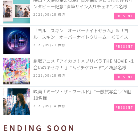
ンタビュー記念 “直筆サイン入りチェキ”／2名様
2025/09/28 締切
PRESENT
「ヨル スキン オーバーナイトセラム」＆「ヨ
ル スキン オーバーナイトクリーム」＜モイスト
セット＞＜クリア セット＞／各1名様・計2名様
2025/09/21 締切
PRESENT
劇場アニメ『アイカツ！×プリパラ THE MOVIE -出
会いのキセキ！-』“ムビチケカード”／2組4名様
2025/09/28 締切
PRESENT
映画『ミーツ・ザ・ワールド』“一般試写会”／5組
10名様
2025/09/14 締切
PRESENT
ENDING SOON