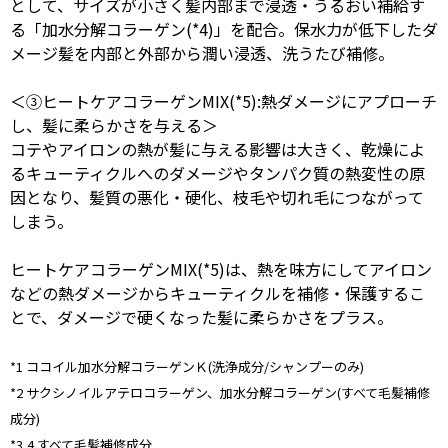
として、サイズが小さく髪内部まで浸透・うるおい補給す
る「加水分解コラーゲン(*4)」を配合。保水力が低下したダ
メージ髪を内部と外部から潤い浸透、洗うたび補修。
＜③ヒートケアコラーゲンMIX(*5):熱ダメージにアプローチ
し、髪に柔らかさを与える＞
コテやアイロンの熱が髪に与える影響は大きく、乾燥によ
るキューティクルへのダメージやタンパク質の熱変性の原
因となり、髪質の悪化・硬化、枝毛や切れ毛につながって
しまう。
ヒートケアコラーゲンMIX(*5)は、熱を味方にしてアイロン
などの熱ダメージからキューティクルを補修・保護するこ
とで、ダメージで硬くなった髪に柔らかさをプラス。
*1 ココイル加水分解コラーゲンＫ(洗浄成分/シャンプーのみ)
*2 サクシノイルアテロコラーゲン、加水分解コラーゲン(すべて毛髪補修
成分)
*3,4 すべて毛髪補修成分