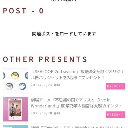
POST -
0
関連ポストをロードしています
OTHER PRESENTS
『SEALOOK 2nd season』放送決定記念♡オリジナ
ル缶バッジセットを2名様にプレゼント！
2026/07/24 締切
PRESENT
劇場アニメ『不思議の国でアリスと -Dive in
Wonderland-』原 菜乃華＆間宮祥太朗 Wインタビ
ュー記念 “直筆サイン入りチェキ”／1名様
2025/09/28 締切
PRESENT
映画『天使の集まる島』青木柚＆さとうほなみ Wイ