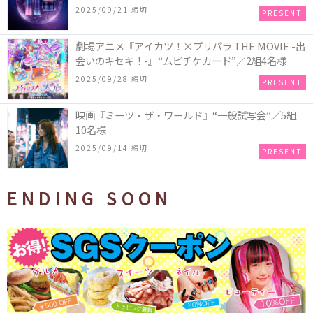
セット＞＜クリア セット＞／各1名様・計2名様
2025/09/21 締切
PRESENT
劇場アニメ『アイカツ！×プリパラ THE MOVIE -出
会いのキセキ！-』“ムビチケカード”／2組4名様
2025/09/28 締切
PRESENT
映画『ミーツ・ザ・ワールド』“一般試写会”／5組
10名様
2025/09/14 締切
PRESENT
ENDING SOON