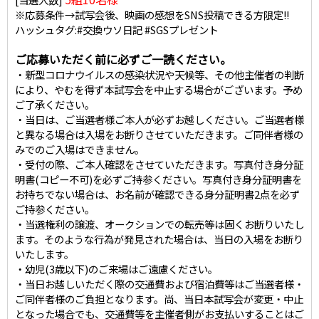
※応募条件→試写会後、映画の感想をSNS投稿できる方限定!!
ハッシュタグ:#交換ウソ日記 #SGSプレゼント
ご応募いただく前に必ずご一読ください。
・新型コロナウイルスの感染状況や天候等、その他主催者の判断
により、やむを得ず本試写会を中止する場合がございます。予め
ご了承ください。
・当日は、ご当選者様ご本人が必ずお越しください。ご当選者様
と異なる場合は入場をお断りさせていただきます。ご同伴者様の
みでのご入場はできません。
・受付の際、ご本人確認をさせていただきます。写真付き身分証
明書(コピー不可)を必ずご持参ください。写真付き身分証明書を
お持ちでない場合は、お名前が確認できる身分証明書2点を必ず
ご持参ください。
・当選権利の譲渡、オークションでの転売等は固くお断りいたし
ます。そのような行為が発見された場合は、当日の入場をお断り
いたします。
・幼児(3歳以下)のご来場はご遠慮ください。
・当日お越しいただく際の交通費および宿泊費等はご当選者様・
ご同伴者様のご負担となります。尚、当日本試写会が変更・中止
となった場合でも、交通費等を主催者側がお支払いすることはご