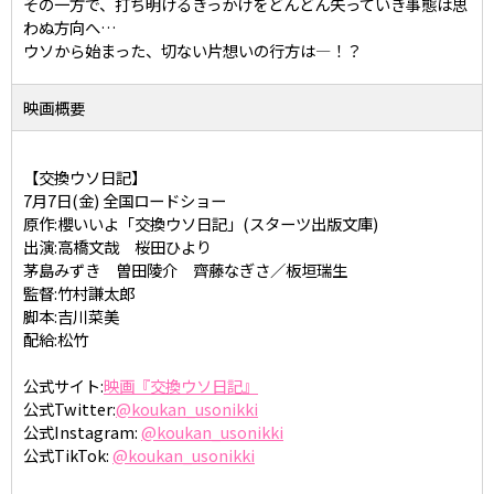
その一方で、打ち明けるきっかけをどんどん失っていき事態は思
わぬ方向へ…
ウソから始まった、切ない片想いの行方は―！？
映画概要
【交換ウソ日記】
7月7日(金) 全国ロードショー
原作:櫻いいよ「交換ウソ日記」(スターツ出版文庫)
出演:高橋文哉 桜田ひより
茅島みずき 曽田陵介 齊藤なぎさ／板垣瑞生
監督:竹村謙太郎
脚本:吉川菜美
配給:松竹
公式サイト:
映画『交換ウソ日記』
公式Twitter:
@koukan_usonikki
公式Instagram:
@koukan_usonikki
公式TikTok:
@koukan_usonikki