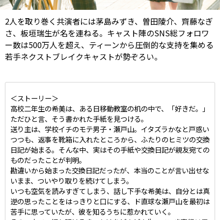
2人を取り巻く共演者には茅島みずき、曽田陵介、齊藤なぎ
さ、板垣瑞生が名を連ねる。キャスト陣のSNS総フォロワ
ー数は500万人を超え、ティーンから圧倒的な支持を集める
若手ネクストブレイクキャストが勢ぞろい。
＜ストーリー＞
高校二年生の希美は、ある日移動教室の机の中で、「好きだ。」
ただひと言、そう書かれた手紙を見つける。
送り主は、学校イチのモテ男子・瀬戸山。イタズラかなと戸惑い
つつも、返事を靴箱に入れたところから、ふたりのヒミツの交換
日記が始まる。そんな中、実はその手紙や交換日記が親友宛ての
ものだったことが判明。
勘違いから始まった交換日記だったが、本当のことが言い出せな
いまま、ついやり取りを続けてしまう。
いつも空気を読みすぎてしまう、話し下手な希美は、自分とは真
逆の思ったことをはっきりと口にする、ド直球な瀬戸山を最初は
苦手に思っていたが、彼を知るうちに惹かれていく。