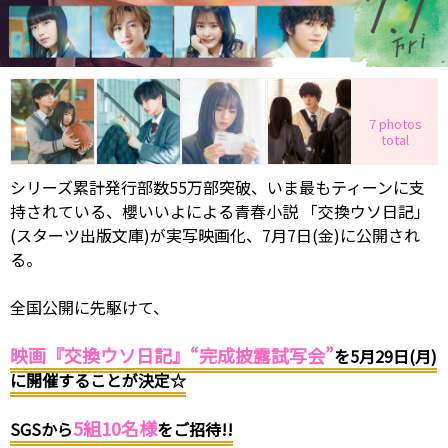
7 photos
total
シリーズ累計発行部数55万部突破、いま最もティーンに支
持されている、櫻いいよによる青春小説 「交換ウソ日記」
(スターツ出版文庫)が実写映画化、7月7日(金)に公開され
る。
全国公開に先駆けて、
映画『交換ウソ日記』“完成披露試写会”
を5月29日(月)
に開催することが決定☆
5組10名様
SGSから
をご招待!!