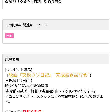
©2023「交換ウソ日記」製作委員会
この記事の関連キーワード
映画
応募要項
[プレゼント賞品]
映画『交換ウソ日記』“完成披露試写会”
【
】
日程:5月29日(月)
時間:18:00開場／18:30開演
場所:都内某所 ※詳細は当選通知にてお知らせいたします。
※当日はキャスト・スタッフによる舞台挨拶を予定しておりま
す。
5組10名様
[当選人数]