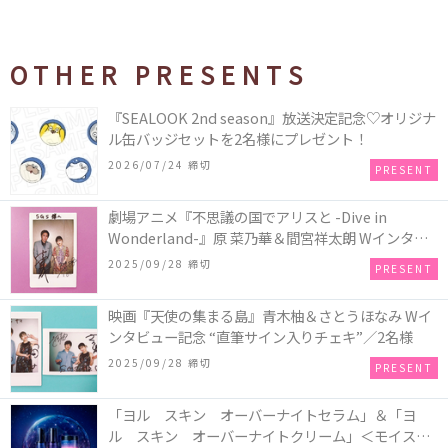
OTHER PRESENTS
『SEALOOK 2nd season』放送決定記念♡オリジナ
ル缶バッジセットを2名様にプレゼント！
2026/07/24 締切
PRESENT
劇場アニメ『不思議の国でアリスと -Dive in
Wonderland-』原 菜乃華＆間宮祥太朗 Wインタビ
ュー記念 “直筆サイン入りチェキ”／1名様
2025/09/28 締切
PRESENT
映画『天使の集まる島』青木柚＆さとうほなみ Wイ
ンタビュー記念 “直筆サイン入りチェキ”／2名様
2025/09/28 締切
PRESENT
「ヨル スキン オーバーナイトセラム」＆「ヨ
ル スキン オーバーナイトクリーム」＜モイスト