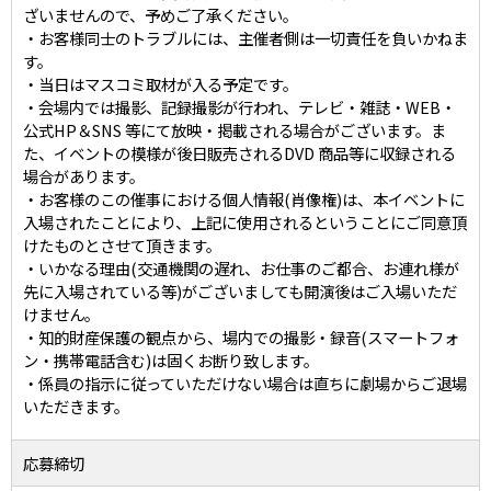
ざいませんので、予めご了承ください。
・お客様同士のトラブルには、主催者側は一切責任を負いかねま
す。
・当日はマスコミ取材が入る予定です。
・会場内では撮影、記録撮影が行われ、テレビ・雑誌・WEB・
公式HP＆SNS 等にて放映・掲載される場合がございます。ま
た、イベントの模様が後日販売されるDVD 商品等に収録される
場合があります。
・お客様のこの催事における個人情報(肖像権)は、本イベントに
入場されたことにより、上記に使用されるということにご同意頂
けたものとさせて頂きます。
・いかなる理由(交通機関の遅れ、お仕事のご都合、お連れ様が
先に入場されている等)がございましても開演後はご入場いただ
けません。
・知的財産保護の観点から、場内での撮影・録音(スマートフォ
ン・携帯電話含む)は固くお断り致します。
・係員の指示に従っていただけない場合は直ちに劇場からご退場
いただきます。
応募締切