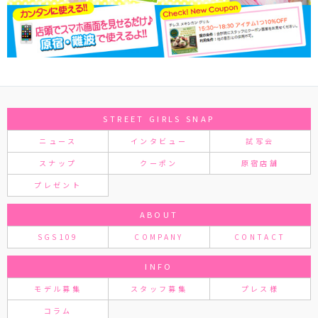
STREET GIRLS SNAP
ニュース
インタビュー
試写会
スナップ
クーポン
原宿店舗
プレゼント
ABOUT
SGS109
COMPANY
CONTACT
INFO
モデル募集
スタッフ募集
プレス様
コラム