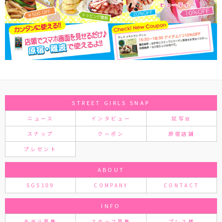
STREET GIRLS SNAP
ニュース
インタビュー
試写会
スナップ
クーポン
原宿店舗
プレゼント
ABOUT
SGS109
COMPANY
CONTACT
INFO
モデル募集
スタッフ募集
プレス様