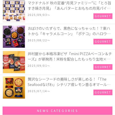
マクドナルド 秋の定番“月見ファミリー”に「とろ旨
すき焼き月見」「あんバターとおもちの月見パイ」
「月見マ ックシェイク 山梨県産シャインマスカット
2025/09/03〜
GOURMET
味」が新登場！
おばけのいたずらで、黒色になっちゃった！？東ハ
トから「キャラメルコーン」「ポテコ」のハロウィ
ン限定商品が新発売♪
2025/08/22〜
GOURMET
井村屋から本格冷凍ピザ『mini PIZZAベーコン＆チ
ーズ』が新発売！米粉を配合したもっちり生地×ご
ろごろ具材×とろけるチーズで満足感たっぷりのピ
2025/09/01〜
GOURMET
ザ♪
贅沢なシーフードの美味しさが楽しめる！「The
Seafoodなげわ」シチリア産レモン香るオマール海
老味、安曇野産わさび香るうに味が期間限定で新発
2025/07/14〜
GOURMET
売
NEWS CATEGORIES