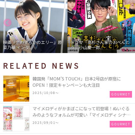
映画『恋わずらいのエリー』原
ドラマ「高杉さん家のおべんと
菜乃華 インタ...
う」小山慶一郎...
RELATED NEWS
韓国発「MOM'S TOUCH」日本2号店が原宿に
OPEN！限定キャンペーンも大注目
2025/10/08〜
GOURMET
マイメロディがかまぼこになって初登場！ぬいぐる
みのようなフォルムが可愛い「マイメロディ シナモ
ロール かまぼこ」が新発売
2025/09/01〜
GOURMET