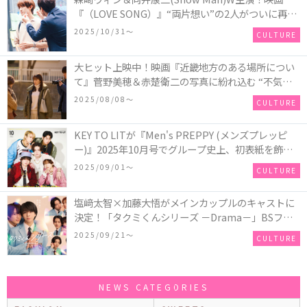
『（LOVE SONG）』“両片想い”の2人がついに再
会！ソウタとカイ、切なさと希望が交錯する運命の
2025/10/31〜
CULTURE
瞬間を切り取った場面写真が解禁
大ヒット上映中！映画『近畿地方のある場所につい
て』菅野美穂＆赤楚衛二の写真に紛れ込む “不気味
なお札”の正体とは！？
2025/08/08〜
CULTURE
KEY TO LITが『Men's PREPPY (メンズプレッピ
ー)』2025年10月号でグループ史上、初表紙を飾
る！高橋恭平(なにわ男子)はネクタイ＆ジャケッ
2025/09/01〜
CULTURE
ト、リムレスメガネを身に着けたCoolな姿で登場
塩﨑太智×加藤大悟がメインカップルのキャストに
決定！「タクミくんシリーズ －Drama－」BSフ
ジ・FODにて放送＆独占配信決定！シリーズ累計
2025/09/21〜
CULTURE
500万部を超える大人気BL小説、初の連続ドラマ
化！
NEWS CATEGORIES