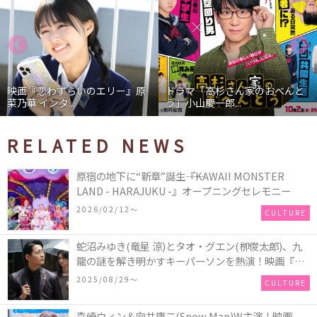
映画『恋わずらいのエリー』原
ドラマ「高杉さん家のおべんと
菜乃華 インタ...
う」小山慶一郎...
RELATED NEWS
原宿の地下に“新章”誕生――『KAWAII MONSTER
LAND - HARAJUKU -』オープニングセレモニー
2026/02/12〜
CULTURE
蛇沼みゆき(⻯星 涼)とタオ・グエン(栁俊太郎)、九
⿓の謎を解き明かすキーパーソンを熱演！映画『九
⿓ジェネリックロマンス』初場⾯カットを解禁！
2025/08/29〜
CULTURE
森崎ウィン＆向井康二(Snow Man)W主演！映画