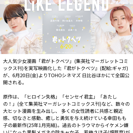
大人気少女漫画「君がトクベツ」(集英社マーガレットコミ
ックス刊)を実写映画化した『君がトクベツ』(配給:ギャガ)
が、6月20日(金)よりTOHOシネマズ 日比谷ほかにて全国公
開される。
原作は、「ヒロイン失格」「センセイ君主」「あたし
の！」(全て集英社マーガレットコミックス刊)など、数々の
大ヒット漫画を生み出し、 多くの女性読者に共感と親近
感、切なさと感動、癒しと勇気を与え続けている幸田もも
子の最新作(25年1月完結)。過去のトラウマからイケメン嫌
いになった黒髪メガネの陰キャ女子、若梅さほ子(畑芽育)が