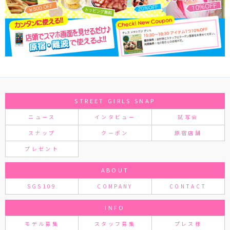
STREET GIRLS SNAP
ニュース
インタビュー
試写会
スナップ
クーポン
原宿店舗
プレゼント
ABOUT
SGS109
COMPANY
CONTACT
INFO
モデル募集
スタッフ募集
プレス様