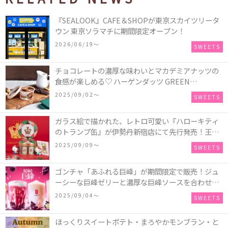
『SEALOOK』CAFE＆SHOPが東京スカイツリータ
ウン 東京ソラマチに期間限定オープン！
2026/06/19〜
SWEETS
チョコレートの濃厚な味わいとマカデミアナッツの
食感が楽しめる♡ ハーゲンダッツ GREEN
CRAFT(グリーンクラフト) ミニカップ『チョコレー
2025/09/02〜
SWEETS
ト＆マカデミア』が新発売
ガラス絵で描かれた、レトロ可愛い『ハローキティ
のトランプ缶』が伊勢丹新宿店にて先行発売！王冠
キティのフィギュア、キティトランプのステッカー
2025/09/09〜
SWEETS
付き♡
ゴンチャ「あふれる巨峰」が期間限定で販売！ジュ
ーシーな巨峰ゼリーと濃厚な巨峰ソースを合わせた
ミルクティー、ティーエード、ジェラッティー、ス
2025/09/04〜
SWEETS
パークリングティーが登場♪
ほっくりスイートポテト・まろやかモンブラン・と