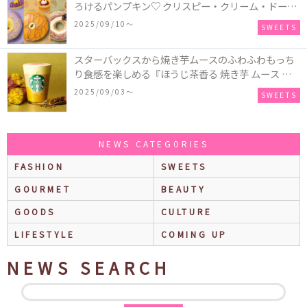
ろけるパンプキン♡ クリスピー・クリーム・ドーナ
ツに“いも”“栗“”かぼちゃ“を使用し、秋らしい人気
2025/09/10〜
SWEETS
スイーツを表現した新商品が発売！
スターバックスから焼き芋ムースのふわふわもっち
り食感を楽しめる『ほうじ茶香る 焼き芋 ムース テ
ィー ラテ』が新発売！大好評の『チョコレート ムー
2025/09/03〜
SWEETS
ス ラテ』も再登場♪
NEWS CATEGORIES
FASHION
SWEETS
GOURMET
BEAUTY
GOODS
CULTURE
LIFESTYLE
COMING UP
NEWS SEARCH