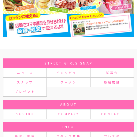
STREET GIRLS SNAP
ニュース
インタビュー
試写会
スナップ
クーポン
原宿店舗
プレゼント
ABOUT
SGS109
COMPANY
CONTACT
INFO
モデル募集
スタッフ募集
プレス様