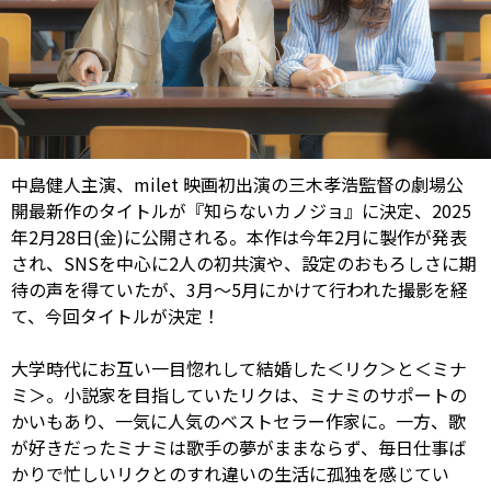
中島健人主演、milet 映画初出演の三木孝浩監督の劇場公
開最新作のタイトルが『知らないカノジョ』に決定、2025
年2月28日(金)に公開される。本作は今年2月に製作が発表
され、SNSを中心に2人の初共演や、設定のおもろしさに期
待の声を得ていたが、3月～5月にかけて行われた撮影を経
て、今回タイトルが決定！
大学時代にお互い一目惚れして結婚した＜リク＞と＜ミナ
ミ＞。小説家を目指していたリクは、ミナミのサポートの
かいもあり、一気に人気のベストセラー作家に。一方、歌
が好きだったミナミは歌手の夢がままならず、毎日仕事ば
かりで忙しいリクとのすれ違いの生活に孤独を感じてい