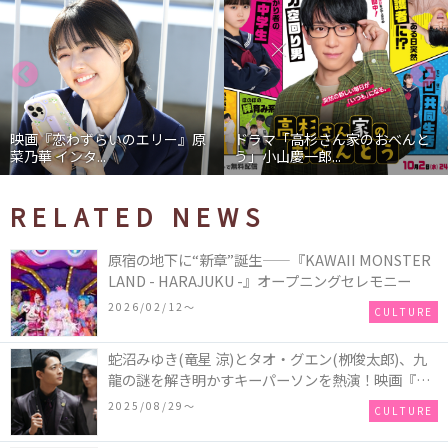
映画『恋わずらいのエリー』原
ドラマ「高杉さん家のおべんと
菜乃華 インタ...
う」小山慶一郎...
RELATED NEWS
原宿の地下に“新章”誕生――『KAWAII MONSTER
LAND - HARAJUKU -』オープニングセレモニー
2026/02/12〜
CULTURE
蛇沼みゆき(⻯星 涼)とタオ・グエン(栁俊太郎)、九
⿓の謎を解き明かすキーパーソンを熱演！映画『九
⿓ジェネリックロマンス』初場⾯カットを解禁！
2025/08/29〜
CULTURE