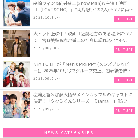
森崎ウィン＆向井康二(Snow Man)W主演！映画
『（LOVE SONG）』“両片想い”の2人がついに再
会！ソウタとカイ、切なさと希望が交錯する運命の
2025/10/31〜
CULTURE
瞬間を切り取った場面写真が解禁
大ヒット上映中！映画『近畿地方のある場所につい
て』菅野美穂＆赤楚衛二の写真に紛れ込む “不気味
なお札”の正体とは！？
2025/08/08〜
CULTURE
KEY TO LITが『Men's PREPPY (メンズプレッピ
ー)』2025年10月号でグループ史上、初表紙を飾
る！高橋恭平(なにわ男子)はネクタイ＆ジャケッ
2025/09/01〜
CULTURE
ト、リムレスメガネを身に着けたCoolな姿で登場
塩﨑太智×加藤大悟がメインカップルのキャストに
決定！「タクミくんシリーズ －Drama－」BSフ
ジ・FODにて放送＆独占配信決定！シリーズ累計
2025/09/21〜
CULTURE
500万部を超える大人気BL小説、初の連続ドラマ
化！
NEWS CATEGORIES