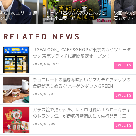
ドラマ「高杉さん家のおべんと
映画『わたしの幸せな結婚』髙
う」小山慶一郎...
石あかり インタ...
RELATED NEWS
『SEALOOK』CAFE＆SHOPが東京スカイツリータ
ウン 東京ソラマチに期間限定オープン！
2026/06/19〜
SWEETS
チョコレートの濃厚な味わいとマカデミアナッツの
食感が楽しめる♡ ハーゲンダッツ GREEN
CRAFT(グリーンクラフト) ミニカップ『チョコレー
2025/09/02〜
SWEETS
ト＆マカデミア』が新発売
ガラス絵で描かれた、レトロ可愛い『ハローキティ
のトランプ缶』が伊勢丹新宿店にて先行発売！王冠
キティのフィギュア、キティトランプのステッカー
2025/09/09〜
SWEETS
付き♡