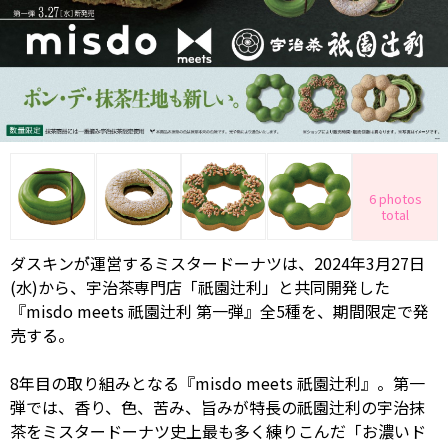
6 photos
total
ダスキンが゙運営するミスタードーナツは、2024年3月27日
(水)から、宇治茶専門店「祇園辻利」と共同開発した
『misdo meets 祇園辻利 第一弾』全5種を、期間限定で発
売する。
8年目の取り組みとなる『misdo meets 祇園辻利』。第一
弾では、香り、色、苦み、旨みが特長の祇園辻利の宇治抹
茶をミスタードーナツ史上最も多く練りこんだ「お濃いド