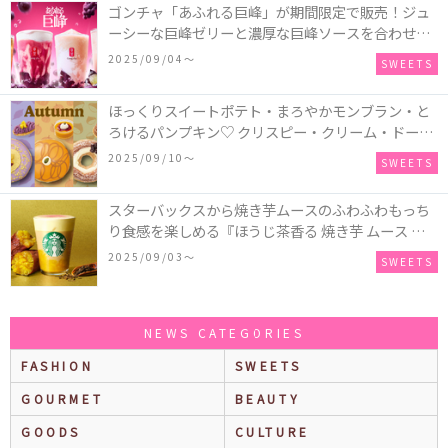
ゴンチャ「あふれる巨峰」が期間限定で販売！ジュ
ーシーな巨峰ゼリーと濃厚な巨峰ソースを合わせた
ミルクティー、ティーエード、ジェラッティー、ス
2025/09/04〜
SWEETS
パークリングティーが登場♪
ほっくりスイートポテト・まろやかモンブラン・と
ろけるパンプキン♡ クリスピー・クリーム・ドーナ
ツに“いも”“栗“”かぼちゃ“を使用し、秋らしい人気
2025/09/10〜
SWEETS
スイーツを表現した新商品が発売！
スターバックスから焼き芋ムースのふわふわもっち
り食感を楽しめる『ほうじ茶香る 焼き芋 ムース テ
ィー ラテ』が新発売！大好評の『チョコレート ムー
2025/09/03〜
SWEETS
ス ラテ』も再登場♪
NEWS CATEGORIES
FASHION
SWEETS
GOURMET
BEAUTY
GOODS
CULTURE