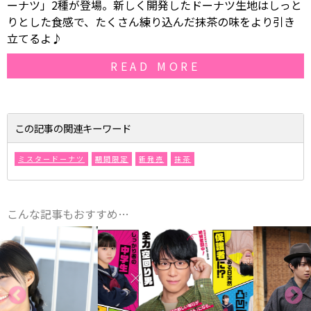
ーナツ」2種が登場。新しく開発したドーナツ生地はしっと
りとした食感で、たくさん練り込んだ抹茶の味をより引き
立てるよ♪
READ MORE
この記事の関連キーワード
ミスタードーナツ
期間限定
新発売
抹茶
こんな記事もおすすめ…