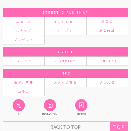
STREET GIRLS SNAP
ニュース
インタビュー
試写会
スナップ
クーポン
原宿店舗
プレゼント
ABOUT
SGS109
COMPANY
CONTACT
INFO
モデル募集
スタッフ募集
プレス様
コラム
𝕏
𝕏
INSTAGRAM
TIKTOK
BACK TO TOP
TOP