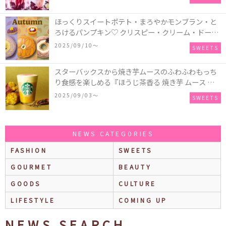
パークリングティーが登場♪
ほっくりスイートポテト・まろやかモンブラン・と
ろけるパンプキン♡ クリスピー・クリーム・ドーナ
ツに“いも”“栗“”かぼちゃ“を使用し、秋らしい人気
2025/09/10〜
SWEETS
スイーツを表現した新商品が発売！
スターバックスから焼き芋ムースのふわふわもっち
り食感を楽しめる『ほうじ茶香る 焼き芋 ムース テ
ィー ラテ』が新発売！大好評の『チョコレート ムー
2025/09/03〜
SWEETS
ス ラテ』も再登場♪
NEWS CATEGORIES
FASHION
SWEETS
GOURMET
BEAUTY
GOODS
CULTURE
LIFESTYLE
COMING UP
NEWS SEARCH