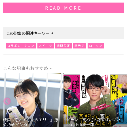
READ MORE
この記事の関連キーワード
コラボレーション
スイーツ
期間限定
新発売
ローソン
こんな記事もおすすめ…
映画『恋わずらいのエリー』原
ドラマ「高杉さん家のおべんと
菜乃華 インタ...
う」小山慶一郎...