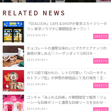
RELATED NEWS
『SEALOOK』CAFE＆SHOPが東京スカイツリータ
ウン 東京ソラマチに期間限定オープン！
2026/06/19〜
SWEETS
チョコレートの濃厚な味わいとマカデミアナッツの
食感が楽しめる♡ ハーゲンダッツ GREEN
CRAFT(グリーンクラフト) ミニカップ『チョコレー
2025/09/02〜
SWEETS
ト＆マカデミア』が新発売
ガラス絵で描かれた、レトロ可愛い『ハローキティ
のトランプ缶』が伊勢丹新宿店にて先行発売！王冠
キティのフィギュア、キティトランプのステッカー
2025/09/09〜
SWEETS
付き♡
ゴンチャ「あふれる巨峰」が期間限定で販売！ジュ
ーシーな巨峰ゼリーと濃厚な巨峰ソースを合わせた
ミルクティー、ティーエード、ジェラッティー、ス
2025/09/04〜
SWEETS