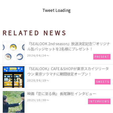
Tweet Loading
RELATED NEWS
『SEALOOK 2nd season』放送決定記念♡オリジナ
ル缶バッジセットを2名様にプレゼント！
2026/06/24〜
PRESENT
『SEALOOK』CAFE＆SHOPが東京スカイツリータ
ウン 東京ソラマチに期間限定オープン！
2026/06/19〜
SWEETS
映画『恋に至る病』 長尾謙杜 インタビュー
2025/10/30〜
INTERVIEWS