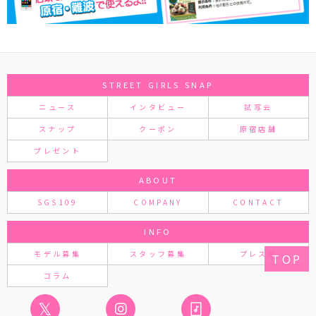
STREET GIRLS SNAP
ニュース
インタビュー
試写会
スナップ
クーポン
原宿店舗
プレゼント
ABOUT
SGS109
COMPANY
CONTACT
INFO
モデル募集
スタッフ募集
プレス様
TOP
コラム
𝕏