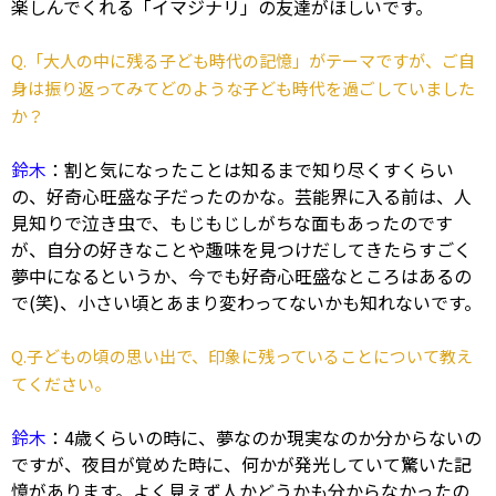
楽しんでくれる「イマジナリ」の友達がほしいです。
Q.「大人の中に残る子ども時代の記憶」がテーマですが、ご自
身は振り返ってみてどのような子ども時代を過ごしていました
か？
鈴木
：割と気になったことは知るまで知り尽くすくらい
の、好奇心旺盛な子だったのかな。芸能界に入る前は、人
見知りで泣き虫で、もじもじしがちな面もあったのです
が、自分の好きなことや趣味を見つけだしてきたらすごく
夢中になるというか、今でも好奇心旺盛なところはあるの
で(笑)、小さい頃とあまり変わってないかも知れないです。
Q.子どもの頃の思い出で、印象に残っていることについて教え
てください。
鈴木
：4歳くらいの時に、夢なのか現実なのか分からないの
ですが、夜目が覚めた時に、何かが発光していて驚いた記
憶があります。よく見えず人かどうかも分からなかったの