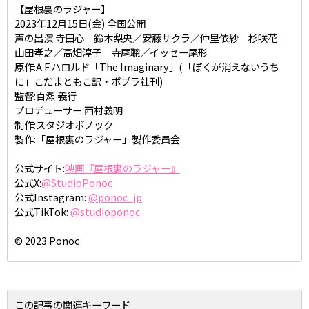
【屋根裏のラジャー】
2023年12月15日(金) 全国公開
声の出演:寺田心 鈴木梨央／安藤サクラ／仲里依紗 杉咲花
山田孝之／高畑淳子 寺尾聰／イッセー尾形
原作:A.F.ハロルド「The Imaginary」(「ぼくが消えないうち
に」こだまともこ訳・ポプラ社刊)
監督:百瀬 義行
プロデューサー:西村義明
制作:スタジオポノック
製作:「屋根裏のラジャー」製作委員会
公式サイト:
映画『屋根裏のラジャー』
公式X:
@StudioPonoc
公式Instagram:
@ponoc_jp
公式TikTok:
@studioponoc
© 2023 Ponoc
この記事の関連キーワード