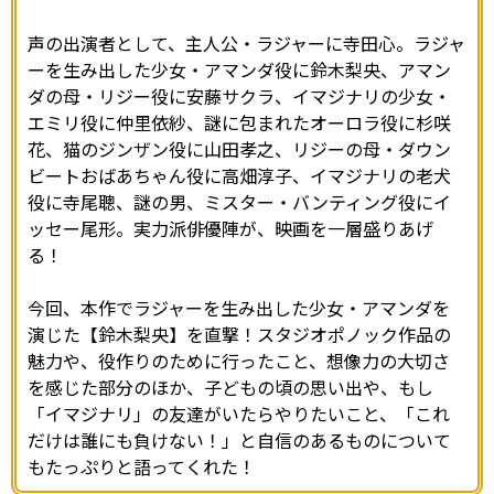
声の出演者として、主人公・ラジャーに寺田心。ラジャ
ーを生み出した少女・アマンダ役に鈴木梨央、アマン
ダの母・リジー役に安藤サクラ、イマジナリの少女・
エミリ役に仲里依紗、謎に包まれたオーロラ役に杉咲
花、猫のジンザン役に山田孝之、リジーの母・ダウン
ビートおばあちゃん役に高畑淳子、イマジナリの老犬
役に寺尾聰、謎の男、ミスター・バンティング役にイ
ッセー尾形。実力派俳優陣が、映画を一層盛りあげ
る！
今回、本作でラジャーを生み出した少女・アマンダを
演じた【鈴木梨央】を直撃！スタジオポノック作品の
魅力や、役作りのために行ったこと、想像力の大切さ
を感じた部分のほか、子どもの頃の思い出や、もし
「イマジナリ」の友達がいたらやりたいこと、「これ
だけは誰にも負けない！」と自信のあるものについて
もたっぷりと語ってくれた！