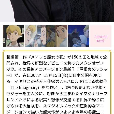
7 photos
total
長編第一作『メアリと魔女の花』が150の国と地域で公
開され、世界で鮮烈なデビューを飾ったスタジオポノ
ック。その長編アニメーション最新作『屋根裏のラジャ
ー』が、遂に2023年12月15日(金)に日本公開を迎え
る。イギリスの詩人・作家の A.F.ハロルドによる感動作
「The Imaginary」を原作とし、誰にも見えない少年・
ラジャーを主人公に、想像から生まれたイマジナリーフ
レンドたちによる現実と想像が交錯する世界で繰り広
げられる大冒険を、スタジオポノックの圧倒的なアニ
メーションで描いた超大作がいよいよ今年の冬誕生！