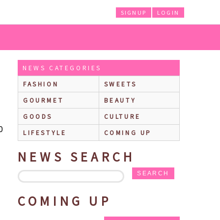
SIGNUP
LOGIN
にバターの味がじわっと広がる♪
NEWS CATEGORIES
FASHION
SWEETS
GOURMET
BEAUTY
GOODS
CULTURE
0
LIFESTYLE
COMING UP
NEWS SEARCH
SEARCH
COMING UP