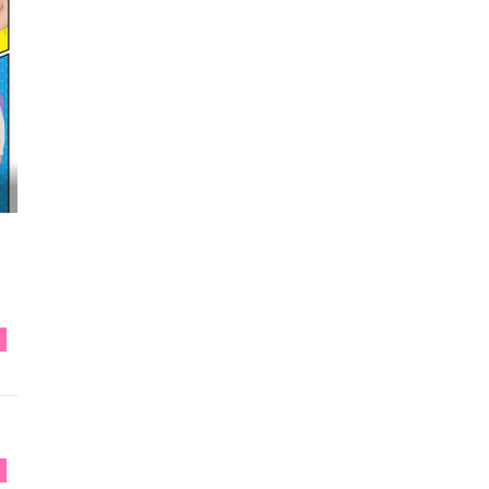
映画『わたしの幸せな結婚』髙石あかり インタ...
S
S