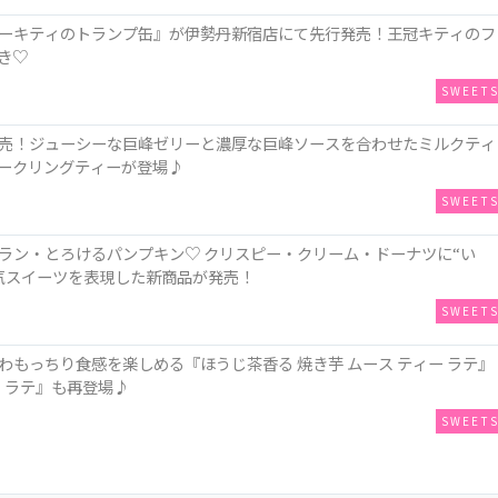
ーキティのトランプ缶』が伊勢丹新宿店にて先行発売！王冠キティのフ
き♡
SWEET
売！ジューシーな巨峰ゼリーと濃厚な巨峰ソースを合わせたミルクティ
ークリングティーが登場♪
SWEET
ラン・とろけるパンプキン♡ クリスピー・クリーム・ドーナツに“い
人気スイーツを表現した新商品が発売！
SWEET
もっちり食感を楽しめる『ほうじ茶香る 焼き芋 ムース ティー ラテ』
 ラテ』も再登場♪
SWEET