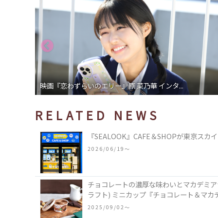
映画『恋わずらいのエリー』原 菜乃華 インタ...
RELATED NEWS
『SEALOOK』CAFE＆SHOPが東京
2026/06/19〜
チョコレートの濃厚な味わいとマカデミアナッ
ラフト) ミニカップ『チョコレート＆マカ
2025/09/02〜