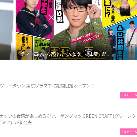
ドラマ「高杉さん家のおべんとう」小山慶一郎...
スカイツリータウン 東京ソラマチに期間限定オープン！
SWEET
ツの食感が楽しめる♡ ハーゲンダッツ GREEN CRAFT(グリーンク
デミア』が新発売
SWEET