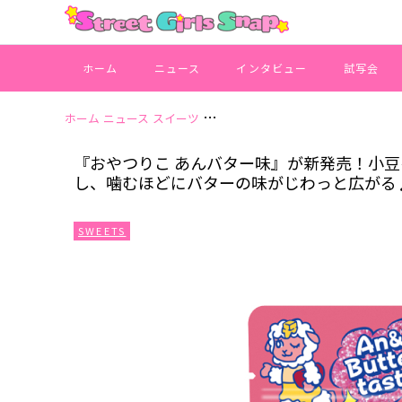
ホーム
ニュース
インタビュー
試写会
ホーム
ニュース
スイーツ
『おやつりこ あんバター味』が新発
『おやつりこ あんバター味』が新発売！小
し、噛むほどにバターの味がじわっと広がる
SWEETS