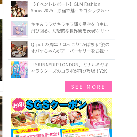
TOKYO
【イベントレポート】GLM Fashion
Show 2025 – 原宿で魅せたゴシック＆ロ
リータの最前線
キキ＆ララがキラキラ輝く星空を自由に
飛び回る、幻想的な世界観を表現♡ サマ
ンサベガから『リトルツインスターズ』
50周年アニバーサリーイヤー』を記念し
Q-pot.23周年！ほっこり“かぼちゃ“姿の
たコレクションが登場
オバケちゃんがアニバーサリーをお祝い
★「かぼちゃのオバケーキアクセサリ
ー」が新発売！Q-pot CAFE.では「かぼち
「SKINNYDIP LONDON」とナルミヤキ
ゃのオバケーキプレート」も登場
ャラクターズのコラボが再び登場！Y2Kム
ードを進化させた新作コレクションを発
売♪
SEE MORE