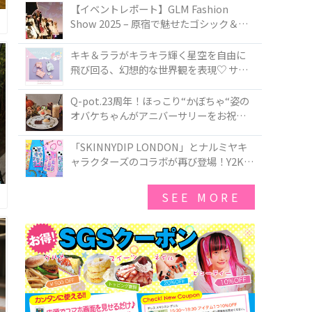
TOKYO
【イベントレポート】GLM Fashion
Show 2025 – 原宿で魅せたゴシック＆ロ
リータの最前線
キキ＆ララがキラキラ輝く星空を自由に
飛び回る、幻想的な世界観を表現♡ サマ
ンサベガから『リトルツインスターズ』
50周年アニバーサリーイヤー』を記念し
Q-pot.23周年！ほっこり“かぼちゃ“姿の
たコレクションが登場
オバケちゃんがアニバーサリーをお祝い
★「かぼちゃのオバケーキアクセサリ
ー」が新発売！Q-pot CAFE.では「かぼち
「SKINNYDIP LONDON」とナルミヤキ
ゃのオバケーキプレート」も登場
ャラクターズのコラボが再び登場！Y2Kム
ードを進化させた新作コレクションを発
売♪
SEE MORE