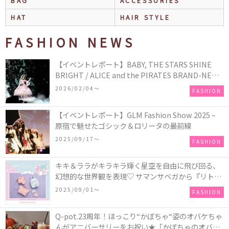
BAG
ACCESSORIES
HAT
HAIR STYLE
FASHION NEWS
【イベントレポート】BABY, THE STARS SHINE
BRIGHT / ALICE and the PIRATES BRAND-NEW
COLLECTION in TOKYO
2026/02/04〜
FASHION
【イベントレポート】GLM Fashion Show 2025 –
原宿で魅せたゴシック＆ロリータの最前線
2025/09/17〜
FASHION
キキ＆ララがキラキラ輝く星空を自由に飛び回る、
幻想的な世界観を表現♡ サマンサベガから『リトル
ツインスターズ』50周年アニバーサリーイヤー』を
2025/09/01〜
FASHION
記念したコレクションが登場
Q-pot.23周年！ほっこり“かぼちゃ“姿のオバケちゃ
んがアニバーサリーをお祝い★「かぼちゃのオバケ