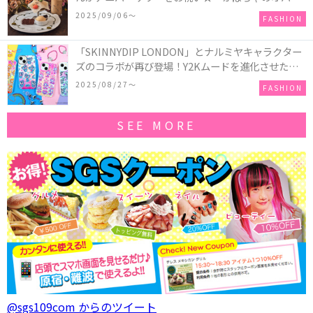
ーキアクセサリー」が新発売！Q-pot CAFE.では
2025/09/06〜
FASHION
「かぼちゃのオバケーキプレート」も登場
「SKINNYDIP LONDON」とナルミヤキャラクター
ズのコラボが再び登場！Y2Kムードを進化させた新
作コレクションを発売♪
2025/08/27〜
FASHION
SEE MORE
@sgs109com からのツイート